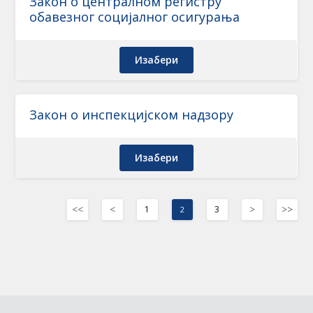
Закон о централном регистру
обавезног социјалног осигурања
Изабери
Закон о инспекцијском надзору
Изабери
<<
<
>
>>
1
3
2