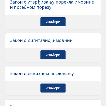
Закон о утврђивању порекла имовине
и посебном порезу
Изабери
Закон о дигиталној имовини
Изабери
Закон о девизном пословању
Изабери