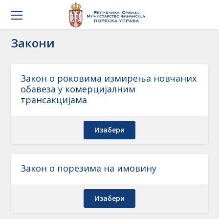
Закони
Закон о роковима измирења новчаних
обавеза у комерцијалним
трансакцијама
Изабери
Закон о порезима на имовину
Изабери