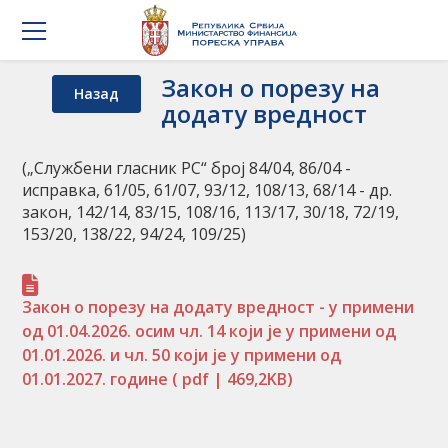
Закон о порезу на
Назад
додату вредност
(„Службени гласник РС“ број 84/04, 86/04 -
исправка, 61/05, 61/07, 93/12, 108/13, 68/14 - др.
закон, 142/14, 83/15, 108/16, 113/17, 30/18, 72/19,
153/20, 138/22, 94/24, 109/25)
Закон о порезу на додату вредност - у примени
од 01.04.2026. осим чл. 14 који је у примени од
01.01.2026. и чл. 50 који је у примени од
01.01.2027. године
( pdf | 469,2KB)