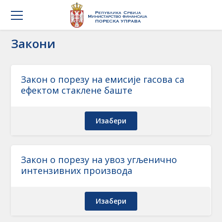
Закони
Закон о порезу на емисије гасова са
ефектом стаклене баште
Изабери
Закон о порезу на увоз угљенично
интензивних производа
Изабери