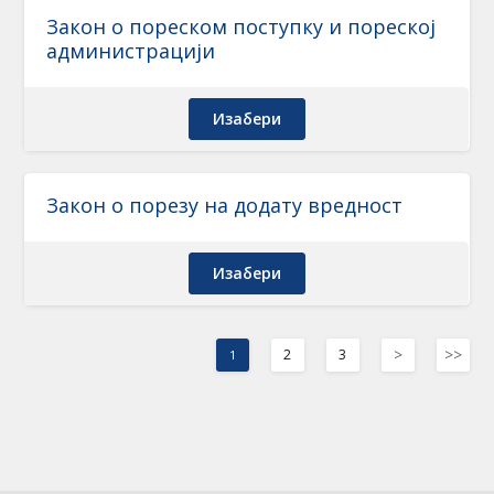
Закон о пореском поступку и пореској
администрацији
Изабери
Закон о порезу на додату вредност
Изабери
>
>>
2
3
1