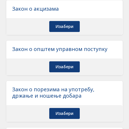
Закон о акцизама
Изабери
Закон о општем управном поступку
Изабери
Закон о порезима на употребу,
држање и ношење добара
Изабери