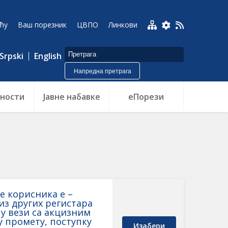
ћу
Ваш порезник
ЦВПО
Линкови
Srpski
English
Напредна претрага
ности
Jавне набавке
еПорези
е корисника е –
из других регистара
 у вези са акцизним
 промету, поступку
Изабери