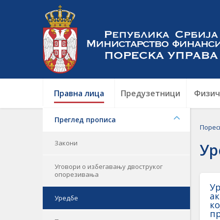
Правна лица
Предузетници
Физич
Преглед прописа
Порес
Закони
Ур
Уговори о избегавању двоструког
опорезивања
Ур
ак
Уредбе
ко
пр