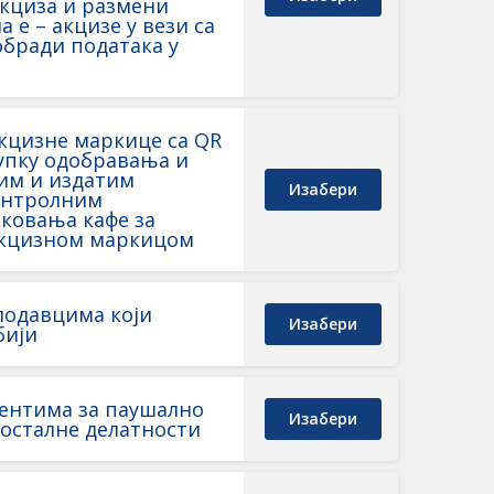
акциза и размени
е – акцизе у вези са
бради података у
акцизне маркице са QR
тупку одобравања и
им и издатим
Изабери
онтролним
аковања кафе за
акцизном маркицом
лодавцима који
Изабери
бији
ментима за паушално
Изабери
осталне делатности