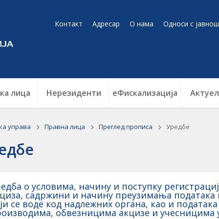
Контакт
Адресар
О нама
Односи с јавнош
ка лица
Нерезиденти
еФискализација
Актуел
ка управа
Правна лица
Преглед прописа
Уредбе
едбе
едба о условима, начину и поступку регистрациј
циза, садржини и начину преузимања података 
ји се воде код надлежних органа, као и података
оизводима, обвезницима акцизе и учесницима у