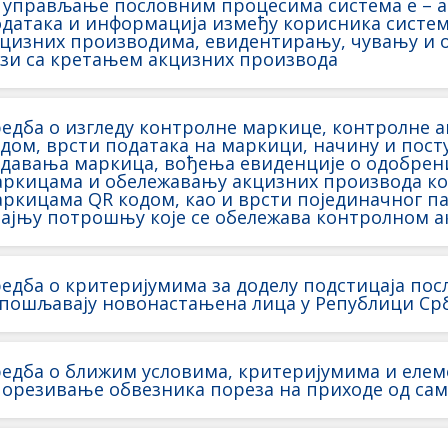
 управљање пословним процесима система е – 
датака и информација између корисника система 
цизних производима, евидентирању, чувању и о
зи са кретањем акцизних производа
едба о изгледу контролне маркице, контролне 
дом, врсти података на маркици, начину и пос
давања маркица, вођења евиденције о одобрен
аркицама и обележавању акцизних производа к
ркицама QR кодом, као и врсти појединачног п
ајњу потрошњу које се обележава контролном 
едба о критеријумима за доделу подстицаја пос
пошљавају новонастањена лица у Републици Ср
едба о ближим условима, критеријумима и еле
орезивање обвезника пореза на приходе од сам