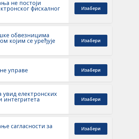
ања не постоји
ктронског фискалног
Изабери
ршке обвезницима
ом којим се уређује
Изабери
не управе
Изабери
а увид електронских
и интегритета
Изабери
ање сагласности за
Изабери