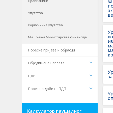
за
Правилници
по
ак
Упутства
ве
Корисничка упутства
Ур
ко
Мишљења Министарства финансија
из
м
ма
Пореске пријаве и обрасци
кр
Обједињена наплата
Ур
ПДВ
за
Порез на добит - ПДП
Ур
оп
Калкулатор паушалног