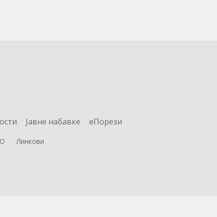
ости
Jавне набавке
еПорези
О
Линкови