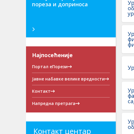
Ур
пореза и доприноса
об
ур
Ур
фи
фи
Најпосећеније
Портал еПорези
Ур
Јавне набавке велике вредности
Ур
Контакт
фа
са
Напредна претрага
Ур
о
Контакт центар