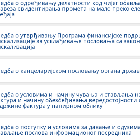
едба о одређивању делатности код чијег обављ
авеза евидентирања промета на мало преко еле
еђаја
едба о утврђивању Програма финансијске под
скализације за усклађивање пословања са закон
скализација
едба о канцеларијском пословању органа држав
едба о условима и начину чувања и стављања н
ктура и начину обезбеђивања вередостојности 
држине фактура у папирном облику
едба о поступку и условима за давање и одузим
бављање послова информационог посредника