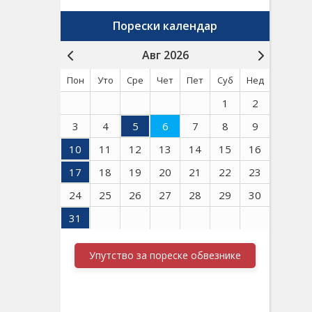
Порески календар
Авг 2026
Пон
Уто
Сре
Чет
Пет
Суб
Нед
1
2
3
4
5
6
7
8
9
10
11
12
13
14
15
16
17
18
19
20
21
22
23
24
25
26
27
28
29
30
31
Упутство за пореске обвезнике