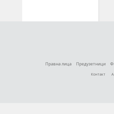
Правна лица
Предузетници
Ф
Контакт
А