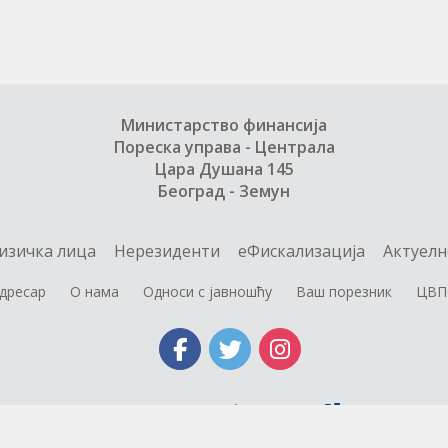
Министарство финансија
Пореска управа - Централа
Цара Душана 145
Београд - Земун
изичка лица
Нерезиденти
еФискализација
Актуелн
дресар
О нама
Односи с јавношћу
Ваш порезник
ЦВП
Министарство финансија