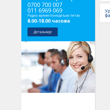
0700 700 007
011 6969 069
Ур
ф
Радно време/понедељак-петак
8.00-18.00 часова
Детаљније