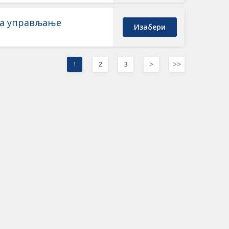
за управљање
Изабери
>
>>
2
3
1