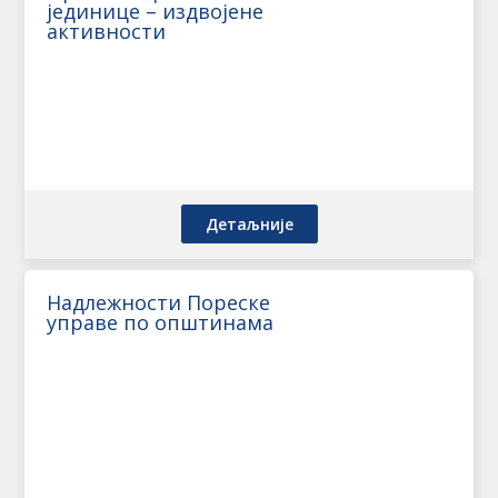
јединице – издвојене
активности
Детаљније
Надлежности Пореске
управе по општинама