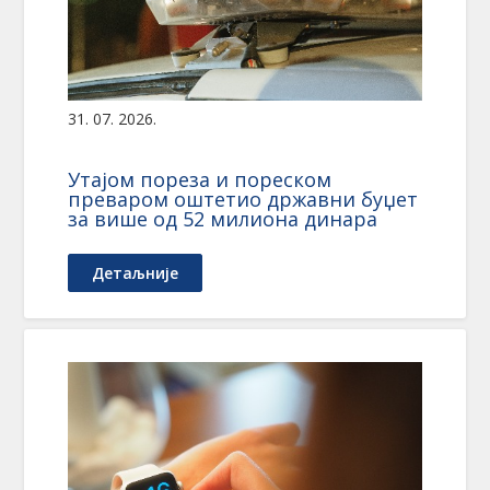
31. 07. 2026.
Утајом пореза и пореском
преваром оштетио државни буџет
за више од 52 милиона динара
Детаљније