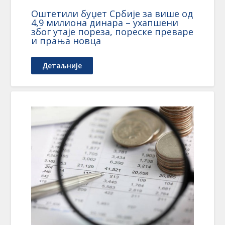
Оштетили буџет Србије за више од
4,9 милиона динара – ухапшени
због утаје пореза, пореске преваре
и прања новца
Детаљније