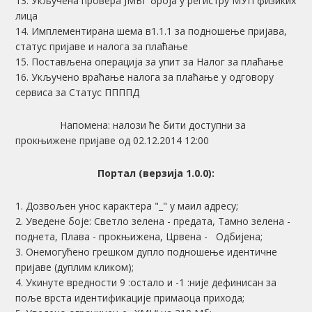
13. Укључена провера ЈМБГ броја у регистру МУП физиких
лица
14. Имплементирана шема в1.1.1 за подношење пријава,
статус пријаве и налога за плаћање
15. Постављена операција за упит за Налог за плаћање
16. Укључено враћање налога за плаћање у одговору
сервиса за Статус ППППД
Напомена: налози ће бити доступни за
прокњижене пријаве од 02.12.2014 12:00
Портал (верзија 1.0.0):
1. Дозвољен унос карактера "_" у маил адресу;
2. Уведене боје: Светло зелена - предата, Тамно зелена -
поднета, Плава - прокњижена, Црвена - Одбијена;
3. Онемогућено грешком дупло подношење идентичне
пријаве (дуплим кликом);
4. Укинуте вредности 9 :остало и -1 :није дефинисан за
поље врста идентификације примаоца прихода;