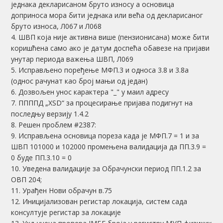
једнака декларисаном бруто износу а основица
доприноса мора бити једнака или већа од декларисаног
бруто износа, Л067 и Л068
4. ШВП која није активна више (пензионисана) може бити
коришћена само ако је датум доспећа обавезе на пријави
унутар периода важења ШВП, Л069
5. Исправљено поређење МФП.3 и односа 3.8 и 3.8а
(однос рачунат као број мањи од један)
6. Дозвољен унос карактера "_" у маил адресу
7. ППППД „XSD“ за прoцесирање пријава подигнут на
последњу верзију 1.4.2
8. Решен проблем #2387:
9. Исправљена основица пореза када је МФП.7 = 1 и за
ШВП 101000 и 102000 промењена валидација да ПП.3.9 =
0 буде ПП.3.10 = 0
10. Уведена валидације за Обрачунски период ПП.1.2 за
ОВП 204;
11. Урађен Нови обрачун в.75
12. Иницијализован регистар локација, систем сада
консултује регистар за локације