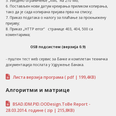
5. Уведено ограничење „XML“ на 210 Мб;
6. Постављен нови датум креирања приликом копирања,
тако да је сада копирана пријава прва на списку;
7. Приказ података о налогу за плаћање за прокњижену
пријаву;
8. Приказ „HTTP error“ странице 403, 404, 500 са
коментарима;
OSB подсистем (верзија 0.9)
- пуштен тест web сервис за банке и комплетан техничка
документација послата у Удружење банака.
Листа верзија програма
( pdf | 199,4KB)
Алгоритми и матрице
BSAD.IDM.PID.OODesign.ToBe Report -
28.03.2014. године
( zip | 215,8KB)