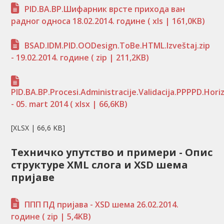
PID.BA.BP.Шифарник врсте прихода ван
радног односа 18.02.2014. године
( xls | 161,0KB)
BSAD.IDM.PID.OODesign.ToBe.HTML.Izveštaj.zip
- 19.02.2014. године
( zip | 211,2KB)
PID.BA.BP.Procesi.Administracije.Validacija.PPPPD.Ho
- 05. mart 2014
( xlsx | 66,6KB)
[XLSX | 66,6 KB]
Техничко упутство и примери - Опис
структуре XML слога и XSD шема
пријаве
ППП ПД пријава - XSD шема 26.02.2014.
године
( zip | 5,4KB)