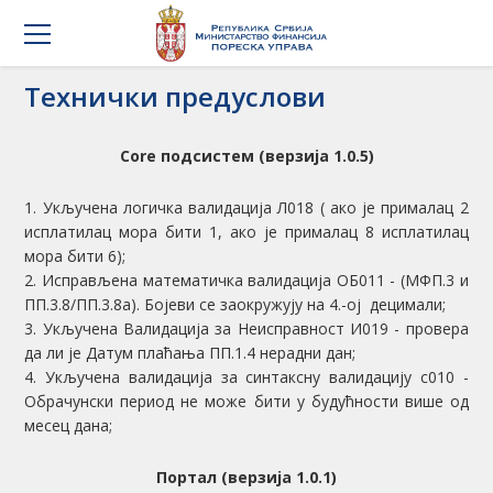
Технички предуслови
Core подсистем (верзија 1.0.5)
1. Укључена логичка валидација Л018 ( ако је прималац 2
исплатилац мора бити 1, ако је прималац 8 исплатилац
мора бити 6);
2. Исправљена математичка валидација ОБ011 - (МФП.3 и
ПП.3.8/ПП.3.8а). Бојеви се заокружују на 4.-ој децимали;
3. Укључена Валидација за Неисправност И019 - провера
да ли је Датум плаћања ПП.1.4 нерадни дан;
4. Укључена валидација за синтаксну валидацију с010 -
Обрачунски период не може бити у будућности више од
месец дана;
Портал (верзија 1.0.1)