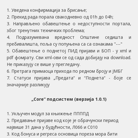
1. Уведена конфирмација за брисање;
2. Прекид рада порала свакодневно од 01h до 04h;
3. Направљено обавештење о недоступности портала,
због тренутних техничких проблема;
4. Подразумевана вредност Општине седишта и
пребивалишта, поља су попуњена са са ознакама "---"
5. Обавештење о поднетој ПИД пријави и БОП - у xml и
pdf фомрату. Сви xml-ови се од сада добијају на download.
Не приказују се више у прегледачу.
6. Претрага примаоца прихода по редном броју и ЈМБГ
7. Статуси пријава „Предата“ и “Поднета“ - боје се
значајније разликују
„Core“ подсистем (верзија 1.0.1)
1. Укључен модул за књижење ППППД
2. Предавање пријаве код које је обрачунски период
највише 31 дана у будућности, Л066 и С010
3. Код бонуса и регреса основица пореза мора бити