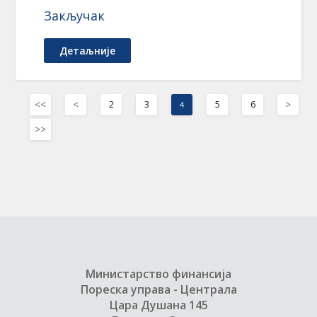
Закључак
Детаљније
<<
<
>
2
3
5
6
4
>>
Министарство финансија
Пореска управа - Централа
Цара Душана 145