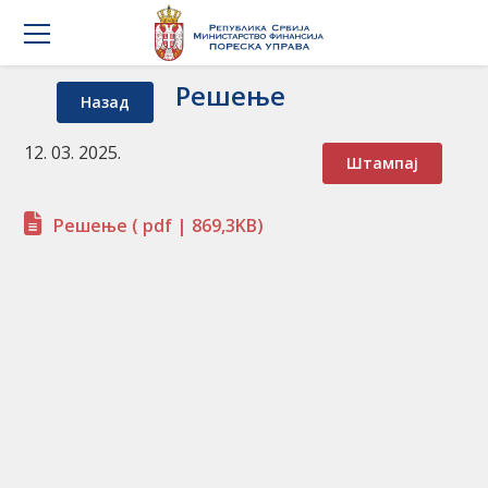
Решење
Назад
12. 03. 2025.
Штампај
Решење
( pdf | 869,3KB)