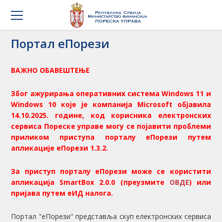
Портал еПорези
ВАЖНО ОБАВЕШТЕЊЕ
Због ажурирања оперативних система
Windows
11 и
Windows
10 које је компанија
Microsoft
објавила
14.10.2025. године, код корисника електронских
сервиса Пореске управе могу се појавити проблеми
приликом приступа порталу еПорези путем
апликације еПорези 1.3.2.
За приступ порталу еПорези може се користити
апликација
SmartBox
2.0.0 (преузмите
ОВДЕ
) или
пријава путем еИД налога.
Портал "еПорези" представља скуп електронских сервиса