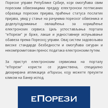
Пореске управе Републике Србије, који омогућава свим
пореским обвезницима предају електронски потписаних
образаца пореских пријава, праћење статуса послатих
пријава, увид у стање на рачунима пореског обвезника и
доделу/одузимање овлашћења за коришћење
електронских сервиса. Циљ успостављања портала
"еПорези" је брже, лакше и једноставније испуњавање
обавеза према Пореској управи. Овај систем задовољава
високе стандарде безбедности и омогућава сигуран и
некомпромитован пренос података електронским путем.
За приступ електронским сервисима на порталу
"еПорези" користи се јединствена, специјално
дизајнирана апликација
еПорези
, коју можете преузети
кликом на банер испод.