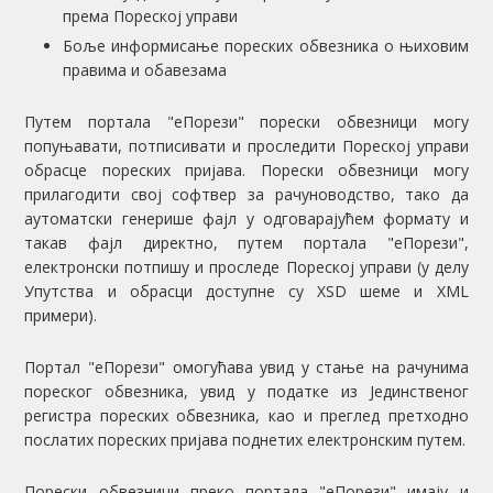
према Пореској управи
Боље информисање пореских обвезника о њиховим
правима и обавезама
Путем портала "еПорези" порески обвезници могу
попуњавати, потписивати и проследити Пореској управи
обрасце пореских пријава. Порески обвезници могу
прилагодити свој софтвер за рачуноводство, тако да
аутоматски генерише фајл у одговарајућем формату и
такав фајл директно, путем портала "еПорези",
електронски потпишу и проследе Пореској управи (у делу
Упутства и обрасци доступне су XSD шеме и XML
примери).
Портал "еПорези" омогућава увид у стање на рачунима
пореског обвезника, увид у податке из Јединственог
регистра пореских обвезника, као и преглед претходно
послатих пореских пријава поднетих електронским путем.
Порески обвезници преко портала "еПорези" имају и