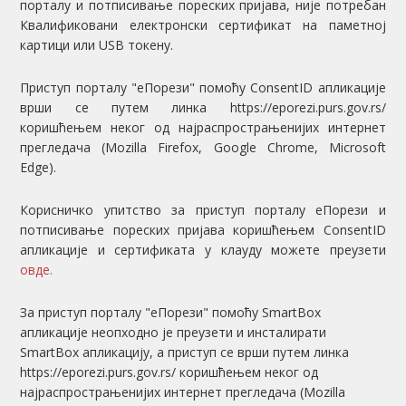
порталу и потписивање пореских пријава, није потребан
Квалификовани електронски сертификат на паметној
картици или USB токену.
Приступ порталу "еПорези" помоћу ConsentID апликације
врши се путем линка https://eporezi.purs.gov.rs/
коришћењем неког од најраспрострањенијих интернет
прегледача (Mozilla Firefox, Google Chrome, Microsoft
Edge).
Корисничко упитство за приступ порталу еПорези и
потписивање пореских пријава коришћењем ConsentID
апликације и сертификата у клауду можете преузети
овде.
За приступ порталу "еПорези" помоћу SmartBox
апликације неопходно је преузети и инсталирати
SmartBox апликацију, а приступ се врши путем линка
https://eporezi.purs.gov.rs/ коришћењем неког од
најраспрострањенијих интернет прегледача (Mozilla