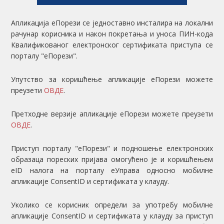
Апликација еПорези се једноставно инсталира на локални
рачунар корисника и након покретања и уноса ПИН-кода
Квалификованог електронског сертификата приступа се
порталу "еПорези".
Упутство за коришћење апликације еПорези можете
преузети
ОВДЕ
.
Претходне верзије апликације еПорези можете преузети
ОВДЕ
.
Приступ порталу "еПорези" и подношење електронских
образаца пореских пријава омогућено је и коришћењем
eID налога на порталу еУправа односно мобилне
апликације ConsentID и сертификата у клауду.
Уколико се корисник определи за употребу мобилне
апликације ConsentID и сертификата у клауду за приступ