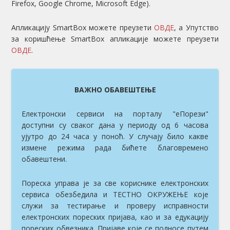
Firefox, Google Chrome, Microsoft Edge).
Апликацију SmartBox можете преузети
ОВДЕ
, а Упутство
за коришћење SmartBox апликације можете преузети
ОВДЕ
.
ВАЖНО ОБАВЕШТЕЊЕ
Електронски сервиси на порталу "еПорези"
доступни су сваког дана у периоду од 6 часова
ујутро до 24 часа у поноћ. У случају било какве
измене режима рада бићете благовремено
обавештени.
Пореска управа је за све кориснике електронских
сервиса обезбедила и ТЕСТНО ОКРУЖЕЊE које
служи за тестирање и проверу исправности
електронских пореских пријава, као и за едукацију
пореских обвезника. Пријаве које се подносе путем