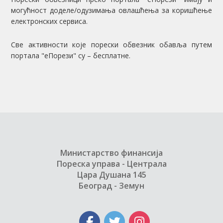
могућност доделе/одузимања овлашћења за коришћење
електронских сервиса.
Све активности које порески обвезник обавља путем
портала "еПорези" су – бесплатне.
Министарство финансија
Пореска управа - Централа
Цара Душана 145
Београд - Земун