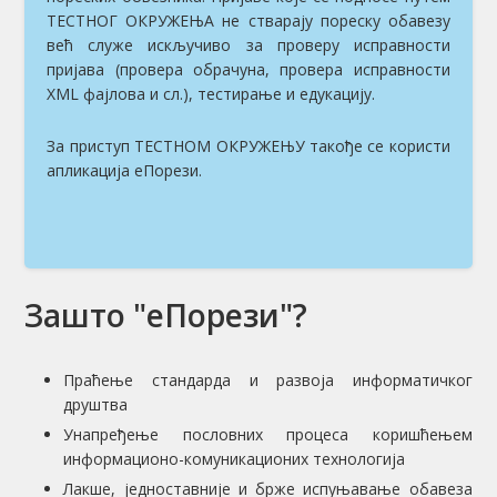
ТЕСТНОГ ОКРУЖЕЊА не стварају пореску обавезу
већ служе искључиво за проверу исправности
пријава (провера обрачуна, провера исправности
XML фајлова и сл.), тестирање и едукацију.
За приступ ТЕСТНОМ ОКРУЖЕЊУ такође се користи
апликација еПорези.
Зашто "еПорези"?
Праћење стандарда и развоја информатичког
друштва
Унапређење пословних процеса коришћењем
информационо-комуникационих технологија
Лакше, једноставније и брже испуњавање обавеза