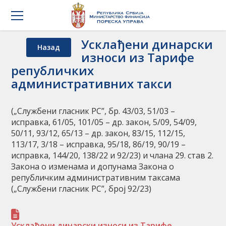
Усклађени динарски
Назад
износи из Тарифе
републичких
административних такси
(„Службени гласник РС”, бр. 43/03, 51/03 –
исправка, 61/05, 101/05 – др. закон, 5/09, 54/09,
50/11, 93/12, 65/13 – др. закон, 83/15, 112/15,
113/17, 3/18 – исправка, 95/18, 86/19, 90/19 –
исправка, 144/20, 138/22 и 92/23) и члана 29. став 2.
Закона о изменама и допунама Закона о
републичким административним таксама
(„Службени гласник РС”, број 92/23)
Усклађени динарски износи из Тарифе