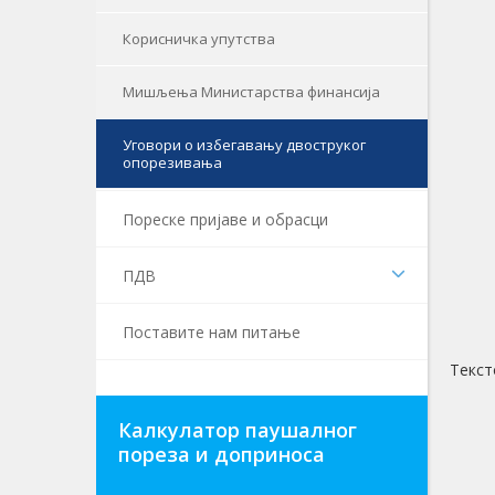
Корисничка упутства
Мишљења Министарства финансија
Уговори о избегавању двоструког
опорезивања
Пореске пријаве и обрасци
ПДВ
Поставите нам питање
Текст
Калкулатор паушалног
пореза и доприноса