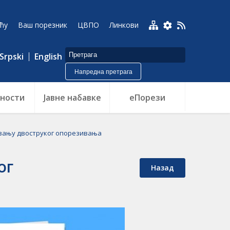
ћу
Ваш порезник
ЦВПО
Линкови
Srpski
English
Напредна претрага
ности
Jавне набавке
еПорези
авању двоструког опорезивања
ог
Назад