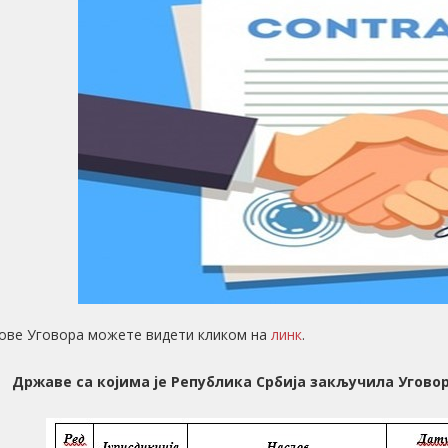
ове Уговора можете видети кликом на
линк
.
Државе
са којима је Република Србија закључила Угово