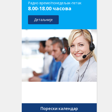
Радно време/понедељак-петак
8.00-18.00 часова
Детаљније
Порески календар