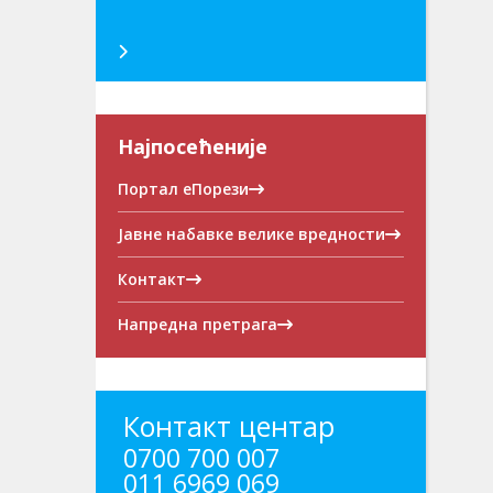
Најпосећеније
Портал еПорези
Јавне набавке велике вредности
Контакт
Напредна претрага
Контакт центар
0700 700 007
011 6969 069