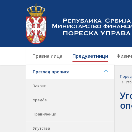
Правна лица
Предузетници
Физич
Преглед прописа
Порес
Уго
Закони
Уг
Уредбе
оп
Правилници
Упутства