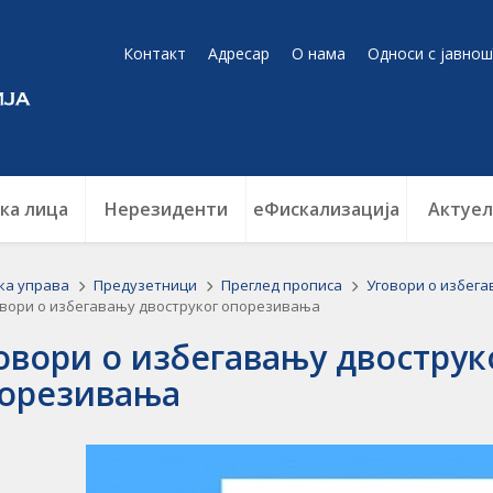
Контакт
Адресар
О нама
Односи с јавнош
ка лица
Нерезиденти
еФискализација
Актуел
ка управа
Предузетници
Преглед прописа
Уговори о избег
вори о избегавању двоструког опорезивања
овори о избегавању двострук
орезивања