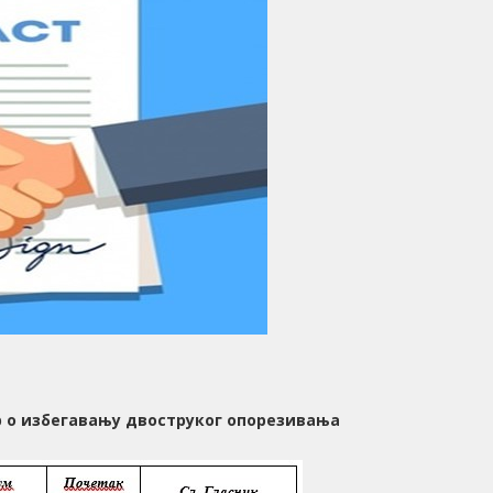
р о избегавању двоструког опорезивања