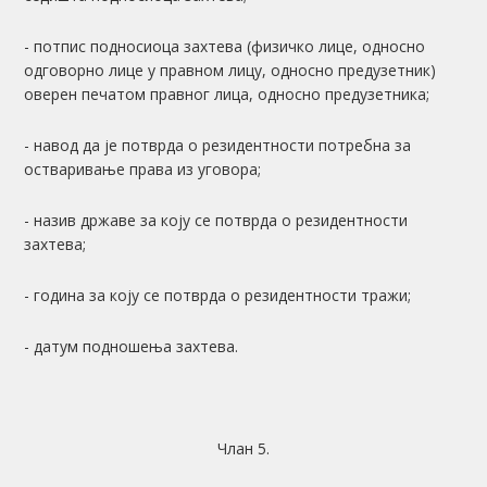
- потпис подносиоца захтева (физичко лице, односно
одговорно лице у правном лицу, односно предузетник)
оверен печатом правног лица, односно предузетника;
- навод да је потврда о резидентности потребна за
остваривање права из уговора;
- назив државе за коју се потврда о резидентности
захтева;
- година за коју се потврда о резидентности тражи;
- датум подношења захтева.
Члан 5.