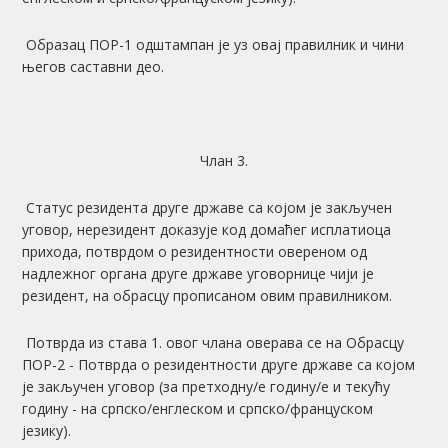
Образац ПОР-1 одштампан је уз овај правилник и чини
његов саставни део.
Члан 3.
Статус резидента друге државе са којом је закључен
уговор, нерезидент доказује код домаћег исплатиоца
прихода, потврдом о резидентности овереном од
надлежног органа друге државе уговорнице чији је
резидент, на обрасцу прописаном овим правилником.
Потврда из става 1. овог члана оверава се на Обрасцу
ПОР-2 - Потврда о резидентности друге државе са којом
је закључен уговор (за претходну/е годину/е и текућу
годину - на српско/енглеском и српско/француском
језику).