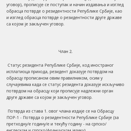
уговор), прописује се поступак и начин издавања и изглед
обрасца потврде о резидентности Републике Србије, као
и изглед обрасца потврде о резидентности друге државе
са којом је закључен уговор.
Члан 2.
Статус резидента Републике Србије, код иностраног
исплатиоца прихода, резидент доказује потврдом на
обрасцу прописаном овим правилником, осим у
случајевима када се статус резидента доказује искључиво
потврдом на обрасцу који прописује надлежни орган
друге државе са којом је закључен уговор.
Потврда из става 1. овог члана издаје се на Обрасцу
ПОР-1 - Потврда о резидентности Републике Србије (за
претходну/е годину/е и текућу годину - на српско/
енглеском и српско/француском језику).