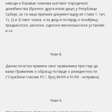
наводи и боравак чланова његовог породичног
домаћинства (брачног друга и/или деце) у Републици
Србији, за та лица прилаже документацију из става 1. тач.
1), 2) и 3) овог члана, а за децу и потврду о похађању
предшколске, школске, односно високошколске установе
и сл.
Члан 8.
Даном почетка примене овог правилника престаје да
важи Правилник о обрасцу потврде о резидентности
("Службени гласник РС", број 86/09 и 91/09 - исправка).
Члан 9.