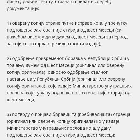
лице (у даљем тексту: странац) прилаже следећу
документацију:
1) оверену копију стране путне исправе која, у тренутку
подношења захтева, није старија од шест месеци (са
важећом визом у дану дужем од шест месеци за период
за који се потврда о резидентности издаје);
2) одобрење привременог боравка у Републици Србији у
трајању дужем од шест месеци (оригинал или оверену
копију оригинала), односно одобрење сталног
настањења у Републици Србији (оригинал или оверену
копију оригинала), које издаје Министарство унутрашњих
послова које, у дану подношења захтева, није старије од
шест месеци;
3) потврду о пријави боравишта (пребивалишта) странца
(оригинал или оверену копију оригинала) коју издаје
Министарство унутрашњих послова која, у дану
подношења захтева, није старија од шест месеци;