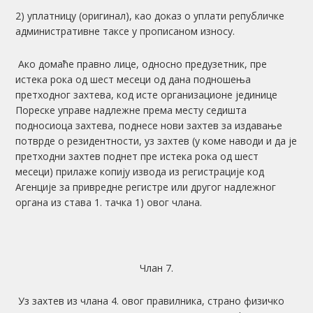
2) уплатницу (оригинал), као доказ о уплати републичке
административне таксе у прописаном износу.
Ако домаће правно лице, односно предузетник, пре
истека рока од шест месеци од дана подношења
претходног захтева, код исте организационе јединице
Пореске управе надлежне према месту седишта
подносиоца захтева, поднесе нови захтев за издавање
потврде о резидентности, уз захтев (у коме наводи и да је
претходни захтев поднет пре истека рока од шест
месеци) прилаже копију извода из регистрације код
Агенције за привредне регистре или другог надлежног
органа из става 1. тачка 1) овог члана.
Члан 7.
Уз захтев из члана 4. овог правилника, страно физичко