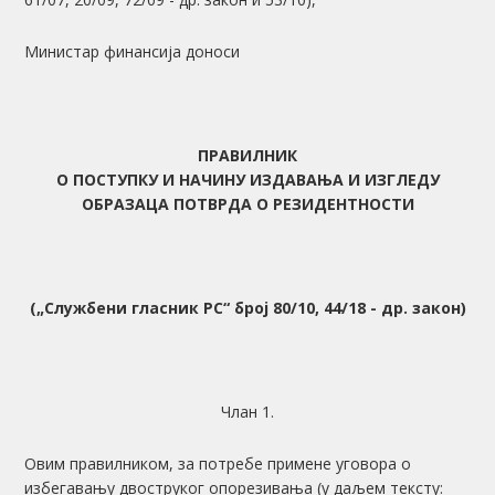
Министар финансија доноси
ПРАВИЛНИК
О ПОСТУПКУ И НАЧИНУ ИЗДАВАЊА И ИЗГЛЕДУ
ОБРАЗАЦА ПОТВРДА О РЕЗИДЕНТНОСТИ
(
„
Сл
ужбени
гласник РС
“
бр
ој
80/10, 44/18 - др. закон)
Члан 1.
Овим правилником, за потребе примене уговора о
избегавању двоструког опорезивања (у даљем тексту: