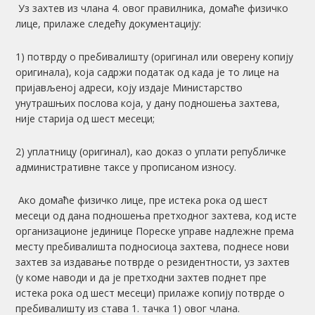
Уз захтев из члана 4. овог правилника, домаће физичко
лице, прилаже следећу документацију:
1) потврду о пребивалишту (оригинал или оверену копију
оригинала), која садржи податак од када је то лице на
пријављеној адреси, коју издаје Министарство
унутрашњих послова која, у дану подношења захтева,
није старија од шест месеци;
2) уплатницу (оригинал), као доказ о уплати републичке
административне таксе у прописаном износу.
Ако домаће физичко лице, пре истека рока од шест
месеци од дана подношења претходног захтева, код исте
организационе јединице Пореске управе надлежне према
месту пребивалишта подносиоца захтева, поднесе нови
захтев за издавање потврде о резидентности, уз захтев
(у коме наводи и да је претходни захтев поднет пре
истека рока од шест месеци) прилаже копију потврде о
пребивалишту из става 1. тачка 1) овог члана.