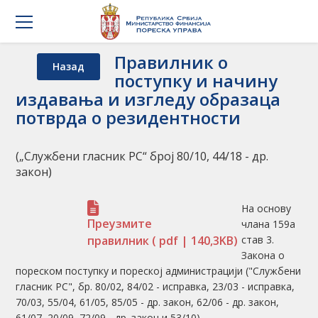
Правилник о
Назад
поступку и начину
издавања и изгледу образаца
потврда о резидентности
(„Службени гласник РС“ број 80/10, 44/18 - др.
закон)
На основу
Преузмите
члана 159а
правилник
( pdf | 140,3KB)
став 3.
Закона о
пореском поступку и пореској администрацији ("Службени
гласник РС", бр. 80/02, 84/02 - исправка, 23/03 - исправка,
70/03, 55/04, 61/05, 85/05 - др. закон, 62/06 - др. закон,
61/07, 20/09, 72/09 - др. закон и 53/10),