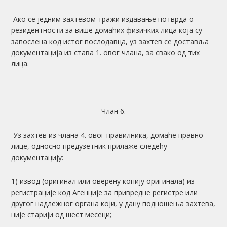
Ако се једним захтевом тражи издавање потврда о
резидентности за више домаћих физичких лица која су
запослена код истог послодавца, уз захтев се доставља
документација из става 1. овог члана, за свако од тих
лица.
Члан 6.
Уз захтев из члана 4. овог правилника, домаће правно
лице, односно предузетник прилаже следећу
документацију:
1) извод (оригинал или оверену копију оригинала) из
регистрације код Агенције за привредне регистре или
другог надлежног органа који, у дану подношења захтева,
није старији од шест месеци;