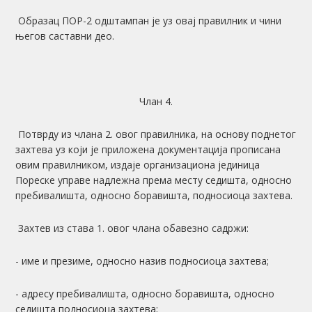
Образац ПОР-2 одштампан је уз овај правилник и чини
његов саставни део.
Члан 4.
Потврду из члана 2. овог правилника, на основу поднетог
захтева уз који је приложена документација прописана
овим правилником, издаје организациона јединица
Пореске управе надлежна према месту седишта, односно
пребивалишта, односно боравишта, подносиоца захтева.
Захтев из става 1. овог члана обавезно садржи:
- име и презиме, односно назив подносиоца захтева;
- адресу пребивалишта, односно боравишта, односно
седишта подносиоца захтева;