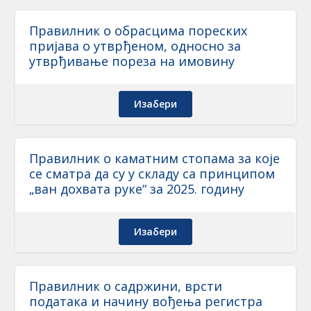
Правилник о обрасцима пореских
пријава о утврђеном, односно за
утврђивање пореза на имовину
Изабери
Правилник о каматним стопама за које
се сматра да су у складу са принципом
„ван дохвата руке“ за 2025. годину
Изабери
Правилник о садржини, врсти
података и начину вођења регистра