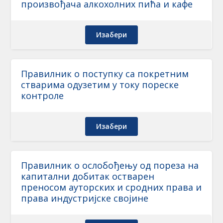
произвођача алкохолних пића и кафе
Изабери
Правилник о поступку са покретним
стварима одузетим у току пореске
контроле
Изабери
Правилник о ослобођењу од пореза на
капитални добитак остварен
преносом ауторских и сродних права и
права индустријске својине