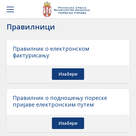
Правилници
Правилник о електронском
фактурисању
Изабери
Правилник о подношењу пореске
пријаве електронским путем
Изабери