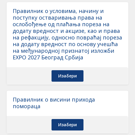
Правилник о условима, начину и
поступку остваривања права на
ослобођење од плаћања пореза на
додату вредност и акцизе, као и права
на рефакцију, односно повраћај пореза
на додату вредност по основу учешћа
на међународној признатој изложби
EXPO 2027 Београд Србија
Изабери
Правилник о висини прихода
помораца
Изабери