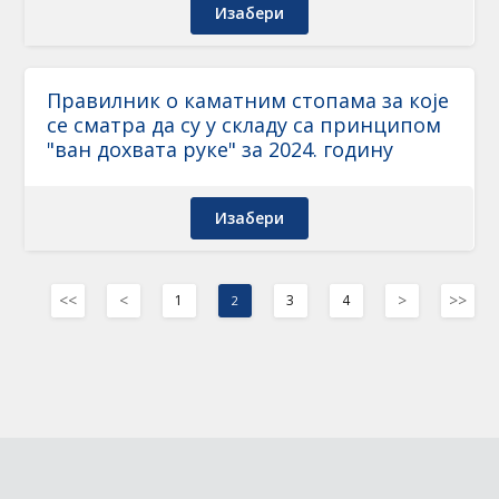
Изабери
Правилник о каматним стопама за које
се сматра да су у складу са принципом
"ван дохвата руке" за 2024. годину
Изабери
<<
<
>
>>
1
3
4
2