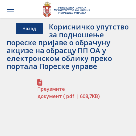
Корисничко упутство
Назад
за подношење
пореске пријаве о обрачуну
акцизе на обрасцу ПП ОА у
електронском облику преко
портала Пореске управе
Преузмите
документ
( pdf | 608,7KB)