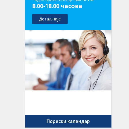
8.00-18.00 часова
Детаљније
Порески календар