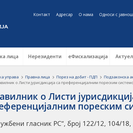
Контакт
Адресар
О нама
Односи с јавнош
ка лица
Нерезиденти
еФискализација
Актуел
ка управа
Правна лица
Порез на добит - ПДП
Подзаконска а
вилник о Листи јурисдикција са преференцијалним пореским систем
авилник о Листи јурисдикциј
еференцијалним пореским с
лужбени гласник РС“, број 122/12, 104/18, 