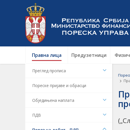
Правна лица
Предузетници
Физич
Преглед прописа
Порес
Пра
Пореске пријаве и обрасци
Пр
Обједињена наплата
пр
ПДВ
(„С
Порез на добит - ПДП