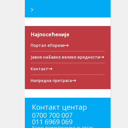
Најпосећеније
Портал еПорези
Јавне набавке велике вредности
Контакт
Напредна претрага
Контакт центар
0700 700 007
011 6969 069
Радно време/понедељак-петак