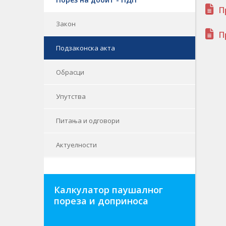
П
Закон
П
Подзаконска акта
Обрасци
Упутства
Питања и одговори
Актуелности
Калкулатор паушалног
пореза и доприноса