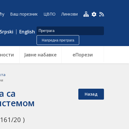
ћу
Ваш порезник
ЦВПО
Линкови
Srpski
English
Напредна претрага
ности
Jавне набавке
еПорези
кта
ом
а са
Назад
истемом
161/20 )