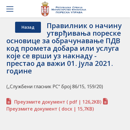
Правилник о начину
Назад
утврђивања пореске
основице за обрачунавање ПДВ
код промета добара или услуга
које се врши уз накнаду -
престао да важи 01. јула 2021.
године
(„Службени гласник РС“ број 86/15, 159/20)
Преузмите документ
( pdf | 126,2KB)
Преузмите документ
( docx | 15,7KB)