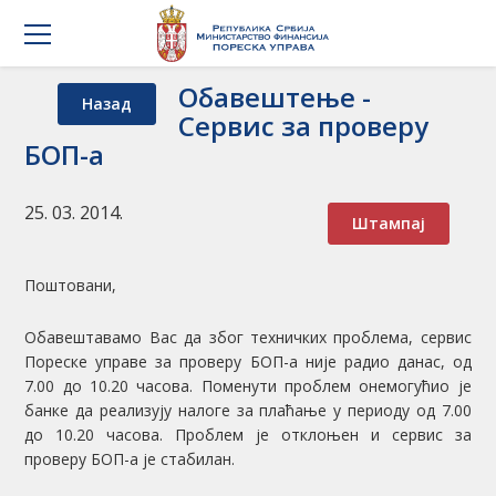
Обавештење -
Назад
Сервис за проверу
БОП-а
25. 03. 2014.
Штампај
Поштовани,
Обавештавамо Вас да због техничких проблема, сервис
Пореске управе за проверу БОП-а није радио данас, од
7.00 до 10.20 часова. Поменути проблем онемогућио је
банке да реализују налоге за плаћање у периоду од 7.00
до 10.20 часова. Проблем је отклоњен и сервис за
проверу БОП-а је стабилан.