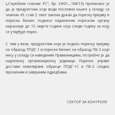
(„Службени гласник РС“, бр. 24/01,...108/13) прописано је
да је предузетник који води пословне књиге у складу са
чланом 43. став 2. овог закона дужан да пореску пријаву и
порески биланс поднесе надлежном пореском органу
најкасније до 15. марта године која следи годину за коју
се утврђује порез.
С тим у вези, предузетник који је поднео пореску пријаву
на обрасцу ППДГ-1 и порески биланс на обрасцу ПБ-2 који
нису у складу са наведеним Правилницима, потребно је да
надлежној организационој јединици Пореске управе
достави новелиране обрасце ППДГ-1С и ПБ-2 сходно
прелазним и завршним одредбама.
СЕКТОР ЗА КОНТРОЛУ