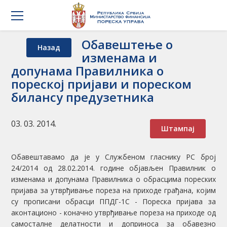
Обавештење о
Назад
изменама и
допунама Правилника о
пореској пријави и пореском
билансу предузетника
03. 03. 2014.
Штампај
Обавештавамо да је у Службеном гласнику РС број
24/2014 од 28.02.2014. године објављен Правилник о
изменама и допунама Правилника о обрасцима пореских
пријава за утврђивање пореза на приходе грађана, којим
су прописани обрасци ППДГ-1С - Пореска пријава за
аконтационо - коначно утврђивање пореза на приходе од
самосталне делатности и доприноса за обавезно