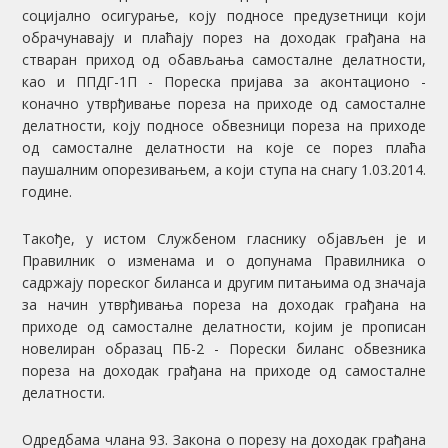
социјално осигурање, коју подносе предузетници који
обрачунавају и плаћају порез на доходак грађана на
стваран приход од обављања самосталне делатности,
као и ППДГ-1П - Пореска пријава за аконтационо -
коначно утврђивање пореза на приходе од самосталне
делатности, коју подносе обвезници пореза на приходе
од самосталне делатности на које се порез плаћа
паушалним опорезивањем, а који ступа на снагу 1.03.2014.
године.
Такође, у истом Службеном гласнику објављен је и
Правилник о изменама и о допунама Правилника о
садржају пореског биланса и другим питањима од значаја
за начин утврђивања пореза на доходак грађана на
приходе од самосталне делатности, којим је прописан
новелиран образац ПБ-2 - Порески биланс обвезника
пореза на доходак грађана на приходе од самосталне
делатности.
Одредбама члана 93. Закона о порезу на доходак грађана