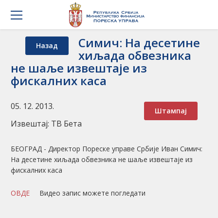
Симич: На десетине
Назад
хиљада обвезника
не шаље извештаје из
фискалних каса
05. 12. 2013.
Штампај
Извештај: ТВ Бета
БЕОГРАД - Директор Пореске управе Србије Иван Симич:
На десетине хиљада обвезника не шаље извештаје из
фискалних каса
ОВДЕ
Видео запис можете погледати