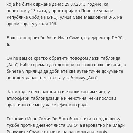
која ће бити одржана данас 29.07.2013. године, са
почетком у 13 сати, у просторијама Пореске управе
Републике Србије (ПУРС), улица Саве Машковића 3-5, на
првом спрату у сали 106.
Ваш саговорник ће бити Иван Симич, в д директор ПУРС-
а.
Он ће вам се кратко обратити поводом лажи таблоида
„Ало“, биће спреман да одговори на свако ваше питање, а
бићете у прилици да добијете све аутентичне документе
поводом данашњег текста у таблоиду „Ало“.
Чак и кад је неко законито и етички сасвим чист, у
атмосфери таблоидизације и неистина, неки послови
практично не могу да се ефикасно раде.
Господин Иван Симич ће Вас обавестити о подношењу
тужбе против дневног листа „АЛО“ а вероватно ће Влади
Републике Србије ставити на располагање своју