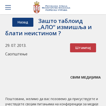
Зашто таблоид
Назад
„АЛО“ измишља и
блати неистином ?
29. 07. 2013.
Штампај
Саопштење
СВИМ МЕДИЈИМА
Поштовани, желимо да вас позовемо да присуствујете и
учествујете својим питањима на конференцији за медије