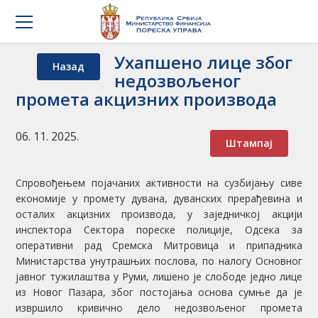
Ухапшено лице због
Назад
недозвољеног
промета акцизних производа
06. 11. 2025.
Штампај
Спровођењем појачаних активности на сузбијању сиве
економије у промету дувана, дуванских прерађевина и
осталих акцизних производа, у заједничкој акцији
инспектора Сектора пореске полиције, Одсека за
оперативни рад Сремска Митровица и припадника
Министарства унутрашњих послова, по налогу Основног
јавног тужилаштва у Руми, лишено је слободе једно лице
из Новог Пазара, због постојања основа сумње да је
извршило кривично дело недозвољеног промета