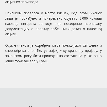
акцизних производа.
Приликом претреса у месту Кленак, код осумњиченог
лица је пронађено и привремено одузето 3.080 комада
паклица цигарета за које није поседовао прописану
документацију о пореклу робе, нити доказ о плаћеној
акцизи.
Осумњиченом је одређена мера полицијског хапшења и
спровођења и он ће, уз заједничку кривичну пријаву, у
законском року бити приведен на саслушање у Основно
јавно тужилаштво у Руми.