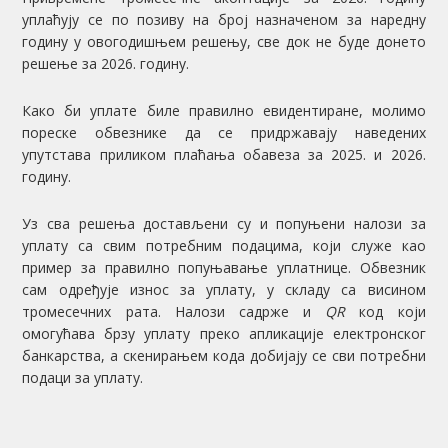
уплаћују се по позиву на број назначеном за наредну
годину у овогодишњем решењу, све док не буде донето
решење за 2026. годину.
Како би уплате биле правилно евидентиране, молимо
пореске обвезнике да се придржавају наведених
упутстава приликом плаћања обавеза за 2025. и 2026.
годину.
Уз сва решења достављени су и попуњени налози за
уплату са свим потребним подацима, који служе као
пример за правилно попуњавање уплатнице. Обвезник
сам одређује износ за уплату, у складу са висином
тромесечних рата. Налози садрже и
QR
код који
омогућава брзу уплату преко апликације електронског
банкарства, а скенирањем кода добијају се сви потребни
подаци за уплату.