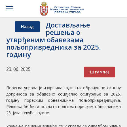
Достављање
Назад
решења о
утврђеним обавезама
пољопривредника за 2025.
годину
23. 06. 2025.
Штампај
Пореска управа је извршила годишњи обрачун по основу
доприноса за обавезно социјално осигурање за 2025.
годину пореским обвезницима пољопривредницима.
Решења ће бити послата поштом пореским обвезницима
23. јуна текуће године.
Уручење решења вршиће се у складу са одредбом члана