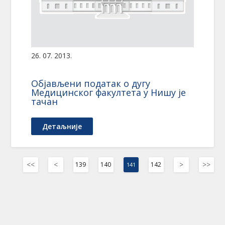
26. 07. 2013.
Објављени податак о дугу
Медицинског факултета у Нишу је
тачан
Детаљније
<<
<
>
>>
139
140
142
141