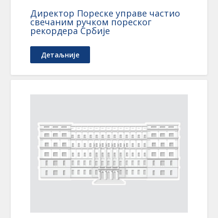
Директор Пореске управе частио
свечаним ручком пореског
рекордера Србије
Детаљније