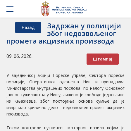
Задржан у полицији
Назад
због недозвољеног
промета акцизних производа
09. 06. 2026.
Штампај
У заједничкој акцији Пореске управе, Сектора пореске
полиције, Оперативног одељења Ниш и припадника
Министарства унутрашњих послова, по налогу Основног
јавног тужилаштва у Нишу, лишено је слободе једно лице
из Књажевца, због постојања основа сумње да је
извршило кривично дело - недозвољен промет акцизних
производа
.
Током контроле путничког моторног возила којим је