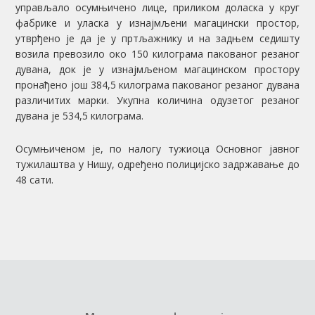
управљало осумњичено лице, приликом доласка у круг
фабрике и уласка у изнајмљени магацински простор,
утврђено је да је у пртљажнику и на задњем седишту
возила превозило око 150 килограма пакованог резаног
дувана, док је у изнајмљеном магацинском простору
пронађено још 384,5 килограма пакованог резаног дувана
различитих марки. Укупна количина одузетог резаног
дувана је 534,5 килограма.
Осумњиченом је, по налогу тужиоца Основног јавног
тужилаштва у Нишу, одређено полицијско задржавање до
48 сати.