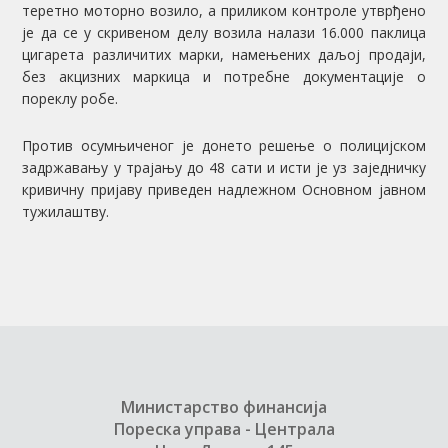
теретно моторно возило, а приликом контроле утврђено
је да се у скривеном делу возила налази 16.000 паклица
цигарета различитих марки, намењених даљој продаји,
без акцизних маркица и потребне документације о
пореклу робе.
Против осумњиченог је донето решење о полицијском
задржавању у трајању до 48 сати и исти је уз заједничку
кривичну пријаву приведен надлежном Основном јавном
тужилаштву.
Министарство финансија
Пореска управа - Централа