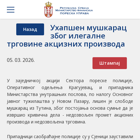
Ухапшен мушкарац
Назад
због илегалне
трговине акцизних производа
05. 03. 2026.
Штампај
У заједничкој акцији Сектора пореске полиције,
Оперативног одељења Крагујевац, и припадника
Министарства унутрашњих послова, по налогу Основног
јавног тужилаштва у Новом Пазару, лишен је слободе
мушкарац из Тутина, због постојања основа сумње да је
извршио кривична дела - недозвољен промет акцизних
производа и недозвољена трговина.
Припадници саобраћајне полиције су у Сјеници зауставили