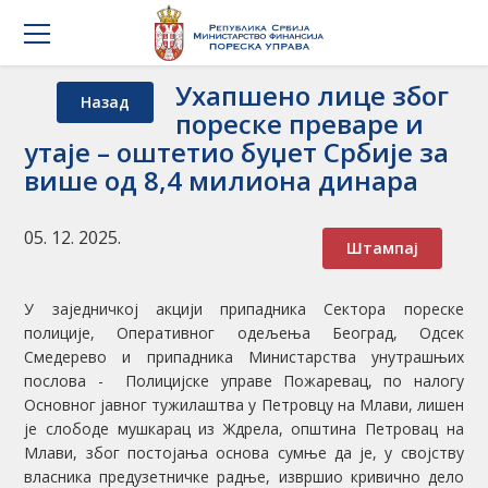
Ухапшено лице због
Назад
пореске преваре и
утаје – оштетио буџет Србије за
више од 8,4 милиона динара
05. 12. 2025.
Штампај
У заједничкој акцији припадника Сектора пореске
полиције, Оперативног одељења Београд, Одсек
Смедерево и припадника Министарства унутрашњих
послова - Полицијске управе Пожаревац, по налогу
Основног јавног тужилаштва у Петровцу на Млави, лишен
је слободе мушкарац из Ждрела, општина Петровац на
Млави, због постојања основа сумње да је, у својству
власника предузетничке радње, извршио кривично дело