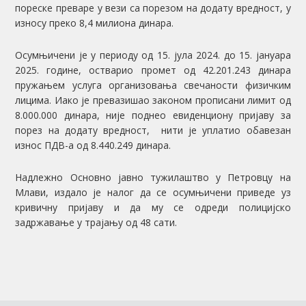
пореске преваре у вези са порезом на додату вредност, у
износу преко 8,4 милиона динара.
Осумњичени је у периоду од 15. јула 2024. до 15. јануара
2025. године, остварио промет од 42.201.243 динара
пружањем услуга организовања свечаности физичким
лицима. Иако је превазишао законом прописани лимит од
8.000.000 динара, није поднео евиденциону пријаву за
порез на додату вредност, нити је уплатио обавезан
износ ПДВ-а од 8.440.249 динара.
Надлежно Основно јавно тужилаштво у Петровцу на
Млави, издало је налог да се осумњичени приведе уз
кривичну пријаву и да му се одреди полицијско
задржавање у трајању од 48 сати.