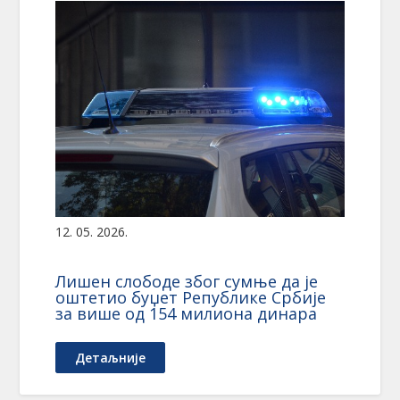
12. 05. 2026.
Лишен слободе због сумње да је
оштетио буџет Републике Србије
за више од 154 милиона динара
Детаљније