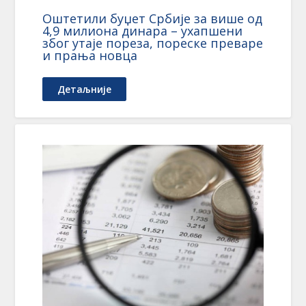
Оштетили буџет Србије за више од
4,9 милиона динара – ухапшени
због утаје пореза, пореске преваре
и прања новца
Детаљније