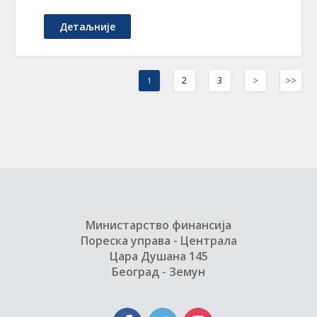
Детаљније
>
>>
2
3
1
Министарство финансија
Пореска управа - Централа
Цара Душана 145
Београд - Земун