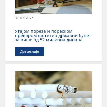
31. 07. 2026.
Утајом пореза и пореском
преваром оштетио државни буџет
за више од 52 милиона динара
Детаљније