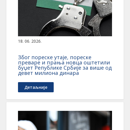
18. 06. 2026.
Због пореске утаје, пореске
преваре и прања новца оштетили
буџет Републике Србије за више од
девет милиона динара
Детаљније