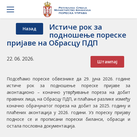
Истиче рок за
Назад
подношење пореске
пријаве на Обрасцу ПДП
22. 06. 2026.
Штампај
Подсећамо пореске обвезнике да 29. јуна 2026. године
истиче рок за подношење пореске пријаве за
аконтационо – коначно утврђивање пореза на добит
правних лица, на Обрасцу ПДП, и плаћање разлике између
коначно обрачунатог пореза на добит за 2025. годину и
плаћених аконтација у 2026. години. Уз пореску пријаву
подносе се и прописани порески биланси, обрасци и
остала пословна документација.