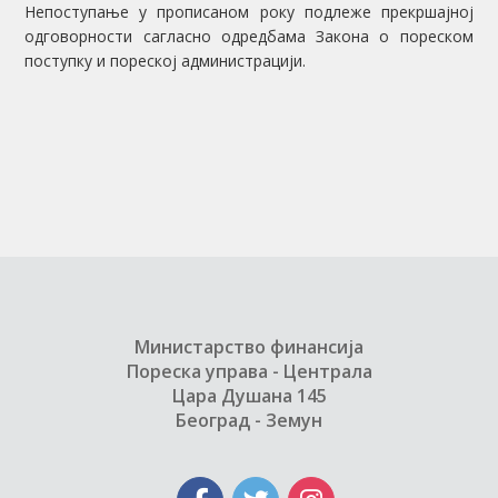
Непоступање у прописаном року подлеже прекршајној
одговорности сагласно одредбама Закона о пореском
поступку и пореској администрацији.
Министарство финансија
Пореска управа - Централа
Цара Душана 145
Београд - Земун