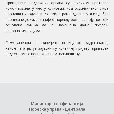
Припадници надлежних органа су приликом претреса
комби-возила у месту Хртковци, код осумњиченог лица
пронашли и одузели 540 килограма дувана у листу, без
прописане документације о пореклу робе, за коју постоји
основана сумња да је намењена даљој продаји
непознатим лицима.
Осумњиченом је одређено полицијско задржавање,
након чега је, уз заједничку кривичну пријаву, приведен
надлежном Основном јавном тужилаштву.
Министарство финансија
Пореска управа - Централа