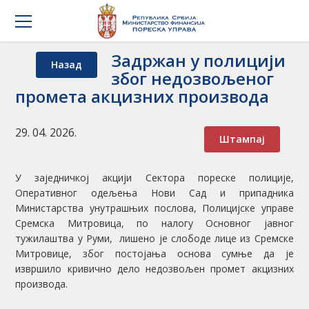
Задржан у полицији
Назад
због недозвољеног
промета акцизних производа
29. 04. 2026.
Штампај
У заједничкој акцији Сектора пореске полиције,
Оперативног одељења Нови Сад и припадника
Министарства унутрашњих послова, Полицијске управе
Сремска Митровица, по налогу Основног јавног
тужилаштва у Руми,
лишено је слободе лице из Сремске
Митровице, због постојања основа сумње да је
извршило кривично дело недозвољен промет акцизних
производа.