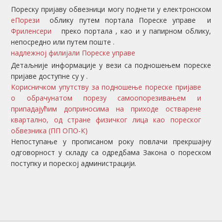
Пореску пријаву обвезници могу поднети у електронском
еПорези
облику путем портала Пореске управе
и
Фриленсери
преко портала
, као и у папирном облику,
непосредно или путем поште
.
надлежној филијали Пореске управе
Детаљније информације у вези са подношењем пореске
пријаве доступне су у
.
Kорисничком упутству за подношење пореске пријаве
о обрачунатом порезу самоопорезивањем и
припадајућим доприносима на приходе остварене
квартално, од стране физичког лица као пореског
обвезника (ПП ОПО-К)
Непоступање у прописаном року повлачи прекршајну
одговорност у складу са одредбама Закона о пореском
поступку и пореској администрацији.