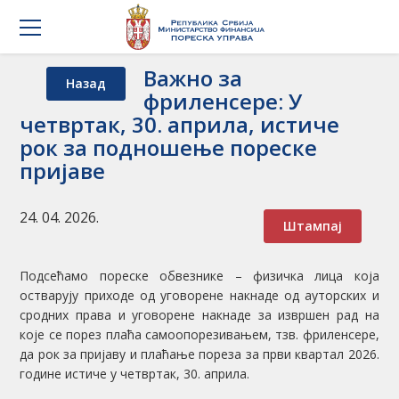
Важно за
Назад
фриленсере: У
четвртак, 30. априла, истиче
рок за подношење пореске
пријаве
24. 04. 2026.
Штампај
Подсећамо пореске обвезнике – физичка лица која
остварују приходе од уговорене накнаде од ауторских и
сродних права и уговорене накнаде за извршен рад на
које се порез плаћа самоопорезивањем, тзв. фриленсере,
да рок за пријаву и плаћање пореза за први квартал 2026.
године истиче у четвртак, 30. априла.