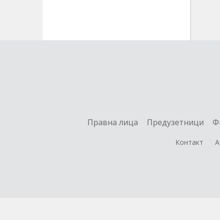
Правна лица
Предузетници
Ф
Контакт
А