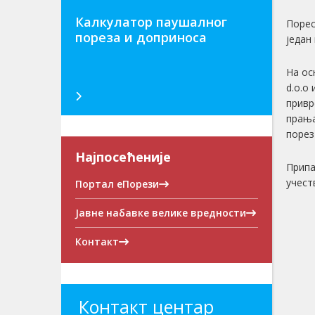
Калкулатор паушалног
Порес
пореза и доприноса
један
На ос
d.o.o
привр
прања
порез
Најпосећеније
Припа
учест
Портал еПорези
Јавне набавке велике вредности
Контакт
Контакт центар