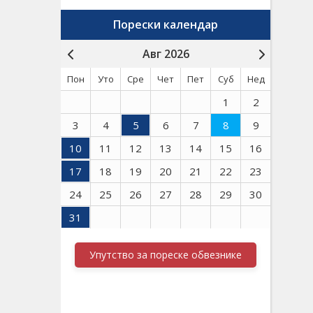
Порески календар
Авг 2026
Пон
Уто
Сре
Чет
Пет
Суб
Нед
1
2
3
4
5
6
7
8
9
10
11
12
13
14
15
16
17
18
19
20
21
22
23
24
25
26
27
28
29
30
31
Упутство за пореске обвезнике