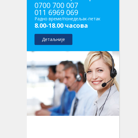
0700 700 007
011 6969 069
Радно време/понедељак-петак
8.00-18.00 часова
Детаљније