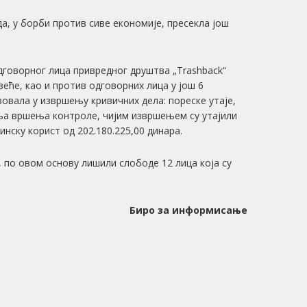
а, у борби против сиве економије, пресекла још
дговорног лица привредног друштва „Trashback“
узеће, као и против одговорних лица у још 6
вовала у извршењу кривичних дела: пореске утаје,
ња вршења контроле, чијим извршењем су утајили
нску корист од 202.180.225,00 динара.
е, по овом основу лишили слободе 12 лица која су
Биро за информисање