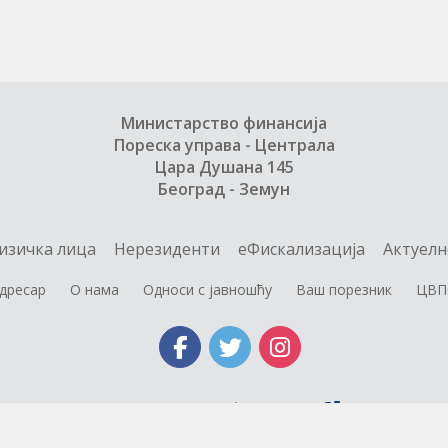
Министарство финансија
Пореска управа - Централа
Цара Душана 145
Београд - Земун
изичка лица
Нерезиденти
еФискализација
Актуелн
дресар
О нама
Односи с јавношћу
Ваш порезник
ЦВП
Министарство финансија