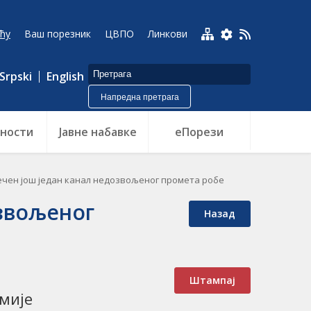
ћу
Ваш порезник
ЦВПО
Линкови
Srpski
English
Напредна претрага
ности
Jавне набавке
еПорези
чен још један канал недозвољеног промета робе
озвољеног
Назад
Штампај
мије