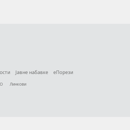
ости
Jавне набавке
еПорези
О
Линкови