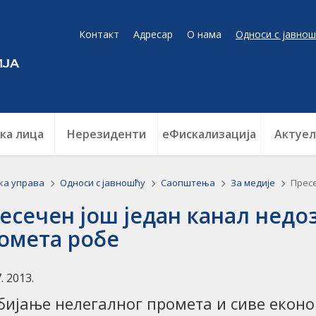
Контакт
Адресар
О нама
Односи с јавнош
ка лица
Нерезиденти
еФискализација
Актуел
ка управа
Односи с јавношћу
Саопштења
За медије
Пресе
есечен још један канал нед
омета робе
7. 2013.
бијање нелегалног промета и сиве еконо