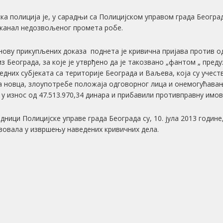
ка полиција је, у сарадњи са Полицијском управом града Београд
 канал недозвољеног промета робе.
нову прикупљених доказа поднета је кривична пријава против о
 из Београда, за које је утврђено да је такозвано „фантом „ пред
едних субјеката са територије Београда и Ваљева, која су учест
 новца, злоупотребе положаја одговорног лица и онемогућава
 у износ од 47.513.970,34 динара и прибавили противправну имови
дници Полицијске управе града Београда су, 10. јула 2013 годин
вовала у извршењу наведених кривичних дела.