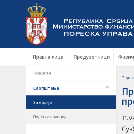
Правна лица
Предузетници
Физич
Новости
Порес
Саопштења
Пр
пр
За медије
Пореска полиција
11. 0
Суз