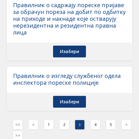
Правилник о садржају пореске пријаве
за обрачун пореза на добит по одбитку
на приходе и накнаде које остварују
нерезидентна и резидентна правна
лица
Изабери
Правилник о изгледу службеног одела
инспектора пореске полиције
Изабери
<<
<
>
1
2
4
5
3
>>