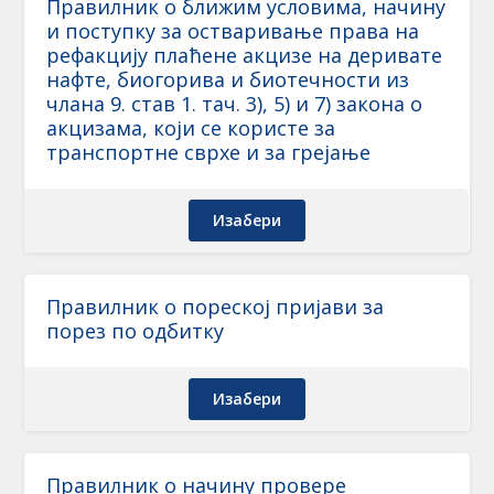
Правилник о ближим условима, начину
и поступку за остваривање права на
рефакцију плаћене акцизе на деривате
нафте, биогорива и биотечности из
члана 9. став 1. тач. 3), 5) и 7) закона о
акцизама, који се користе за
транспортне сврхе и за грејање
Изабери
Правилник о пореској пријави за
порез по одбитку
Изабери
Правилник о начину провере