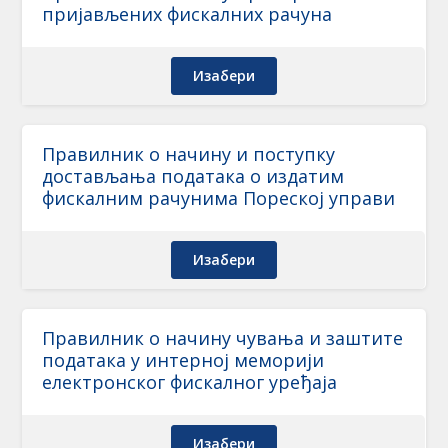
пријављених фискалних рачуна
Изабери
Правилник о начину и поступку
достављања података о издатим
фискалним рачунима Пореској управи
Изабери
Правилник о начину чувања и заштите
података у интерној меморији
електронског фискалног уређаја
Изабери