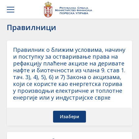
Правилници
Правилник о ближим условима, начину
и поступку за остваривање права на
рефакцију плаћене акцизе на деривате
нафте и биотечности из члана 9. став 1.
тач. 3), 4), 5), 6) и 7) Закона о акцизама,
који се користе као енергетска горива
у производњи електричне и топлотне
енергије или у индустријске сврхе
Изабери