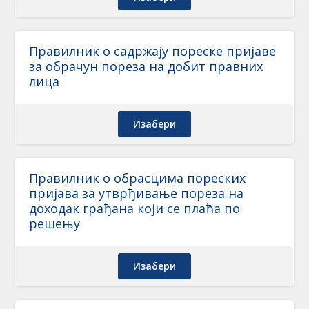
Правилник о садржају пореске пријаве
за обрачун пореза на добит правних
лица
Изабери
Правилник о обрасцима пореских
пријава за утврђивање пореза на
доходак грађана који се плаћа по
решењу
Изабери