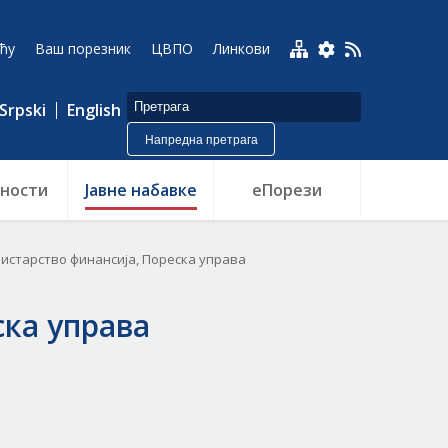
ћу
Ваш порезник
ЦВПО
Линкови
Srpski
English
Напредна претрага
ности
Jавне набавке
еПорези
истарство финансија, Пореска управа
ка управа