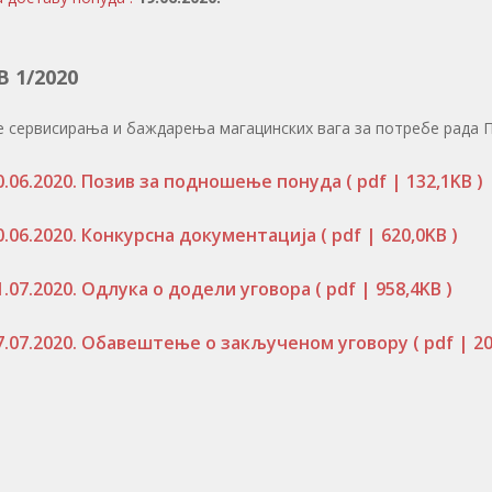
 1/2020
е сервисирања и баждарења магацинских вага за потребе рада 
0.06.2020. Позив за подношење понуда
( pdf | 132,1KB )
0.06.2020. Конкурсна документација
( pdf | 620,0KB )
1.07.2020. Одлука о додели уговора
( pdf | 958,4KB )
7.07.2020. Обавештење о закљученом уговору
( pdf | 20