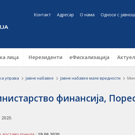
Контакт
Адресар
О нама
Односи с јавнош
ка лица
Нерезиденти
еФискализација
Актуел
ка управа
Jавне набавке
Јавне набавке мале вредности
Мин
нистарство финансија, Порес
. 2020.
а доставу понуда :
19.06.2020.