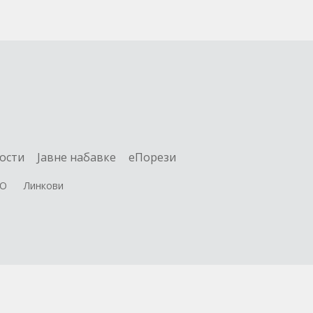
ости
Jавне набавке
еПорези
О
Линкови