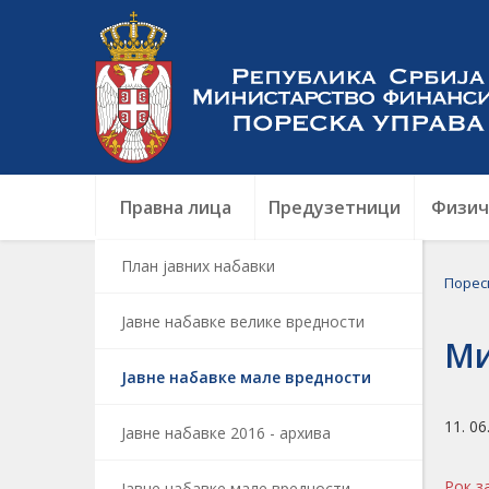
Правна лица
Предузетници
Физич
План јавних набавки
Порес
Јавне набавке велике вредности
Ми
Јавне набавке мале вредности
11. 06
Јавне набавке 2016 - архива
Рок з
Јавне набавке мале вредности -