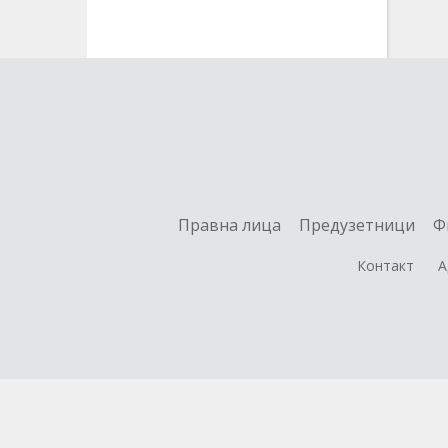
Правна лица
Предузетници
Ф
Контакт
А