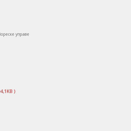
Пореске управе
4,1KB )