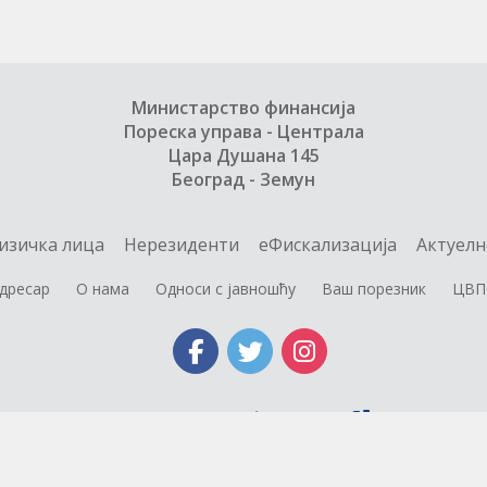
Министарство финансија
Пореска управа - Централа
Цара Душана 145
Београд - Земун
изичка лица
Нерезиденти
еФискализација
Актуелн
дресар
О нама
Односи с јавношћу
Ваш порезник
ЦВП
Министарство финансија
Copyright © 2004 - 2026 Пореска управа