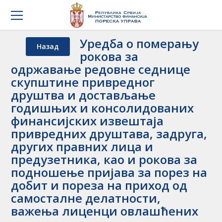
Уредба о померању
Назад
рокова за
одржавање редовне седнице
скупштине привредног
друштва и достављање
годишњих и консолидованих
финансијских извештаја
привредних друштава, задруга,
других правних лица и
предузетника, као и рокова за
подношење пријава за порез на
добит и пореза на приход од
самосталне делатности,
важења лиценци овлашћених