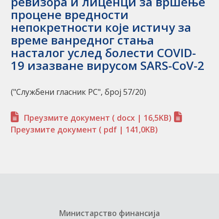
ревизора и лиценци за вршење
процене вредности
непокретности које истичу за
време ванредног стања
насталог услед болести COVID-
19 изазване вирусом SARS-CoV-2
("Службени гласник РС", број 57/20)
Преузмите документ
( docx | 16,5KB)
Преузмите документ
( pdf | 141,0KB)
Министарство финансија