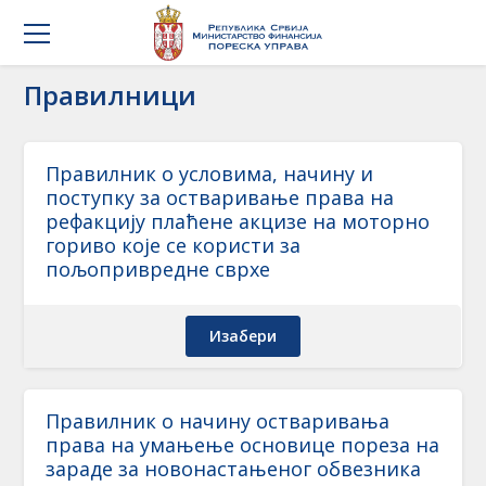
Правилници
Правилник о условима, начину и
поступку за остваривање права на
рефакцију плаћене акцизе на моторно
гориво које се користи за
пољопривредне сврхе
Изабери
Правилник о начину остваривања
права на умањење основице пореза на
зараде за новонастањеног обвезника