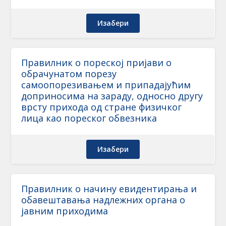
Изабери
Правилник о пореској пријави о
обрачунатом порезу
самоопорезивањем и припадајућим
доприносима на зараду, односно другу
врсту прихода од стране физичког
лица као пореског обвезника
Изабери
Правилник о начину евидентирања и
обавештавања надлежних органа о
јавним приходима