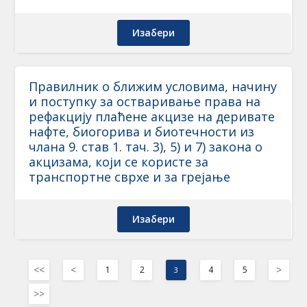
Изабери
Правилник о ближим условима, начину
и поступку за остваривање права на
рефакцију плаћене акцизе на деривате
нафте, биогорива и биотечности из
члана 9. став 1. тач. 3), 5) и 7) закона о
акцизама, који се користе за
транспортне сврхе и за грејање
Изабери
<<
<
>
1
2
4
5
3
>>