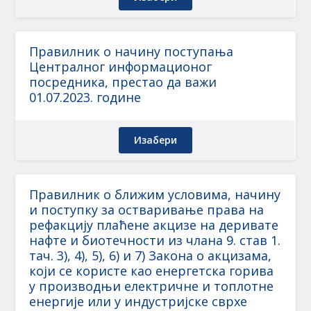
Правилник о начину поступања
Централног информационог
посредника, престао да важи
01.07.2023. године
Изабери
Правилник о ближим условима, начину
и поступку за остваривање права на
рефакцију плаћене акцизе на деривате
нафте и биотечности из члана 9. став 1.
тач. 3), 4), 5), 6) и 7) Закона о акцизама,
који се користе као енергетска горива
у производњи електричне и топлотне
енергије или у индустријске сврхе