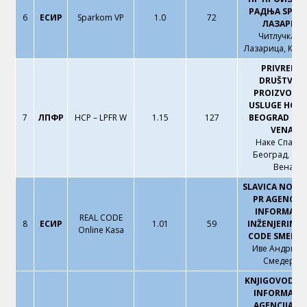
РАДЊА SPAR
6
ЕСИР
Sparkom VP
1.0
72
ЛАЗАРИЦ
Читлучка 10
Лазарица, Кру
PRIVREDN
DRUŠTVO 
PROIZVODNJ
USLUGE HCP
7
ЛПФР
HCP – LPFR W
1.15
127
BEOGRAD (SA
VENAC)
Наке Спасић
Београд, Сав
Венац
SLAVICA NOVA
PR AGENCIJA
INFORMATIČ
REAL CODE
8
ЕСИР
1.01
59
INŽENJERING 
Online Kasa
CODE SMEDE
Иве Андрића 
Смедерев
KNJIGOVODST
INFORMATI
AGENCIJA H