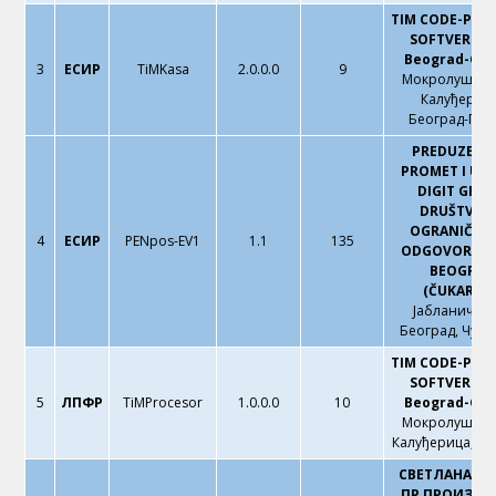
TIM CODE-POS
SOFTVER d.o
Beograd-Gro
3
ЕСИР
TiMKasa
2.0.0.0
9
Мокролушка 2
Калуђерица
Београд-Гро
PREDUZEĆE 
PROMET I US
DIGIT GRO
DRUŠTVO 
OGRANIČEN
4
ЕСИР
PENpos-EV1
1.1
135
ODGOVORNOŠ
BEOGRAD
(ČUKARICA
Јабланичка 
Београд, Чука
TIM CODE-POS
SOFTVER d.o
5
ЛПФР
TiMProcesor
1.0.0.0
10
Beograd-Gro
Мокролушка 2
Калуђерица, Бе
СВЕТЛАНА Л
ПР ПРОИЗВО