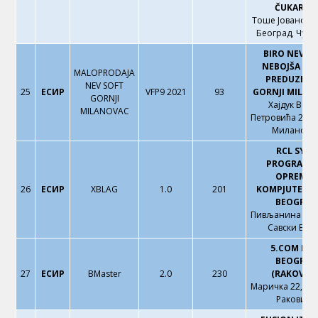
ČUKARICA
Тоше Јовановић
Београд, Чука
BIRO NEV S
NEBOJŠA DU
MALOPRODAJA
PREDUZETN
NEV SOFT
25
ЕСИР
VFP9 2021
93
GORNJI MILAN
GORNJI
Хајдук Вељ
MILANOVAC
Петровића 21, 
Миланова
RCL SYST
PROGRAMS
OPREMA I
26
ЕСИР
XBLAG
1.0
201
KOMPJUTERI 
BEOGRAD
Пивљанина Баја
Савски Вен
5.COM DO
BEOGRAD
27
ЕСИР
BMaster
2.0
230
(RAKOVICA
Маричка 22, Бе
Раковица