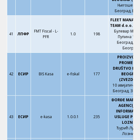
Његошева 1
Београд, Вра
FLEET MANAG
TEAM d.o.o. B
FMT Fiscal - L-
Булевар Мих
41
ЛПФР
1.0
198
PFR
Пупина 165
Београд, Но
Београд
PROIZVOD
PROMETN
DRUŠTVO BIS
42
ЕСИР
BIS Kasa
e-fiskal
177
BEOGRAD
(ZVEZDARA
10 авијатичара
Београд, Звез
ĐORĐE MARAVI
AGENCIJA 
INFORMATI
43
ЕСИР
e-kasa
1.0.0.1
235
USLUGE PC S
LOZNICA
Ђурић Луке 
Лозница