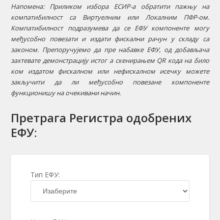
Напомена: Приликом избора ЕСИР-а обратити пажњу на
компатибилност са Виртуелним или Локалним ПФР-ом.
Компатибилност подразумева да се ЕФУ компоненте могу
међусобно повезати и издати фискални рачун у складу са
законом. Препоручујемо да пре набавке ЕФУ, од добављача
захтевате демонстрацију истог а скенирањем QR кода на било
ком издатом фискалном или нефискалном исечку можете
закључити да ли међусобно повезане компоненте
функционишу на очекивани начин.
Претрага Регистра одобрених
ЕФУ:
Тип ЕФУ: