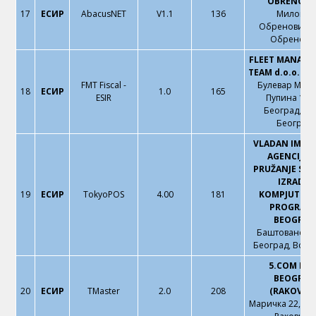
OBRENOVA
17
ЕСИР
AbacusNET
V1.1
136
Милоша
Обреновића 7
Обренова
FLEET MANAG
TEAM d.o.o. B
FMT Fiscal -
Булевар Мих
18
ЕСИР
1.0
165
ESIR
Пупина 165
Београд, Но
Београд
VLADAN IMPER
AGENCIJA 
PRUŽANJE SAV
IZRADU
19
ЕСИР
TokyoPOS
4.00
181
KOMPJUTERS
PROGRAM
BEOGRAD
Баштованска 
Београд, Вож
5.COM DO
BEOGRAD
20
ЕСИР
TMaster
2.0
208
(RAKOVICA
Маричка 22, Бе