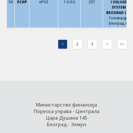
50
ЕСИР
ePOS
1.0.0.0
257
I USLUGE Z
SYSTEM DO
BEOGRAD (VRA
Голсвордијев
Београд, Вра
>
>>
2
3
1
Министарство финансија
Пореска управа - Централа
Цара Душана 145
Београд - Земун