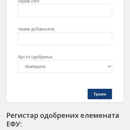
Назив ЕФУ:
Назив добављача:
Врста одобрења:
Тражи
Регистар одобрених елемената
ЕФУ: