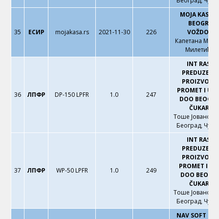
Београд, Чука
MOJA KASA 
BEOGRAD
35
ЕСИР
mojakasa.rs
2021-11-30
226
VOŽDOVA
Капетана Мио
Милетића 
INT RASTE
PREDUZEĆE 
PROIZVODNJ
PROMET I US
36
ЛПФР
DP-150 LPFR
1.0
247
DOO BEOGRA
ČUKARICA
Тоше Јовановић
Београд, Чука
INT RASTE
PREDUZEĆE 
PROIZVODNJ
PROMET I UL
37
ЛПФР
WP-50 LPFR
1.0
249
DOO BEOGR
ČUKARICA
Тоше Јовановић
Београд, Чука
NAV SOFT DO