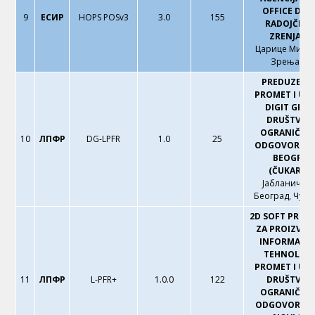
OFFICE DUŠ
9
ЕСИР
HOPS POSv3
3.0
155
RADOJČIN 
ZRENJANI
Царице Милиц
Зрењани
PREDUZEĆE 
PROMET I US
DIGIT GRO
DRUŠTVO 
OGRANIČEN
10
ЛПФР
DG-LPFR
1.0
25
ODGOVORNOŠ
BEOGRAD
(ČUKARICA
Јабланичка 
Београд, Чука
2D SOFT PRED
ZA PROIZVOD
INFORMACI
TEHNOLOGI
PROMET I US
11
ЛПФР
L-PFR+
1.0.0
122
DRUŠTVO 
OGRANIČEN
ODGOVORNO