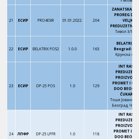
Раковица
ZANATSKA RA
PROREG DRL
21
ЕСИР
PRO4ESIR
01.01.2022.
204
VELJKO
PREDUZETNIK
Тивол 3/1, Р
BELATRIX d
22
ЕСИР
BELATRIX POS2
1.0.0
163
Beograd-Vra
Крунска 47А
INT RASTE
PREDUZEĆE 
PROIZVODNJ
PROMET I US
23
ЕСИР
DP-25 POS
1.0
129
DOO BEOGRA
ČUKARICA
Тоше Јовановић
Београд, Чука
INT RASTE
PREDUZEĆE 
PROIZVODNJ
PROMET I UL
24
ЛПФР
DP-25 LPFR
1.0
118
DOO BEOGR