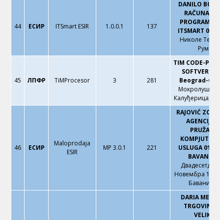
DANILO BOKI
RAČUNARS
PROGRAMIRA
44
ЕСИР
ITSmart ESIR
1.0.0.1
137
ITSMART 02 
Николе Тесле
Рума
TIM CODE-POS
SOFTVER d.o
45
ЛПФР
TiMProcesor
3
281
Beograd-Gro
Мокролушка 2
Калуђерица, Бе
RAJOVIĆ ZORA
AGENCIJA 
PRUŽANJE
KOMPJUTERS
Maloprodaja
46
ЕСИР
MP 3.0.1
221
USLUGA 013 
ESIR
BAVANIŠT
Двадесетдеве
Новембра 16, К
Баваништ
DARIA MEMIŠ
TRGOVINA 
VELIKO