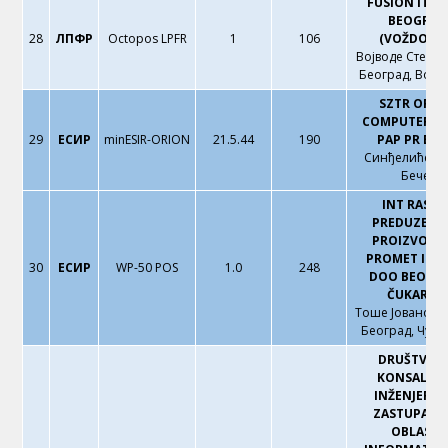
FUSION ITS 
BEOGRAD
28
ЛПФР
Octopos LPFR
1
106
(VOŽDOVA
Војводе Степе 1
Београд, Вож
SZTR ORIO
COMPUTERS 
29
ЕСИР
minESIR-ORION
21.5.44
190
PAP PR BEČ
Синђелићева 
Бечеј
INT RASTE
PREDUZEĆE 
PROIZVODNJ
PROMET I UL
30
ЕСИР
WP-50 POS
1.0
248
DOO BEOGR
ČUKARICA
Тоше Јовановић
Београд, Чука
DRUŠTVO 
KONSALTI
INŽENJERING
ZASTUPANJE
OBLASTI