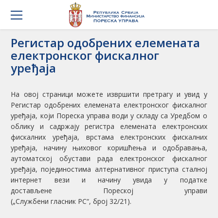
Регистар одобрених елемената
електронског фискалног
уређаја
На овоj страници можете извршити претрагу и увид у
Регистар одобрених елемената електронског фискалног
уређаја, који Пореска управа води у складу са Уредбом о
облику и садржају регистра елемената електронских
фискалних уређаја, врстама електронских фискалних
уређаја, начину њиховог коришћења и одобравања,
аутоматској обустави рада електронског фискалног
уређаја, појединостима алтернативног приступа сталној
интернет вези и начину увида у податке
достављене Пореској управи
(„Службени гласник РС“, број 32/21).