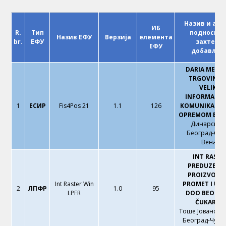
Назив и адр
ИБ
R.
Тип
подносио
Назив ЕФУ
Верзија
елемента
br.
ЕФУ
захтева/
ЕФУ
добављач
DARIA MEMIŠ
TRGOVINA 
VELIKO
INFORMACI
1
ЕСИР
Fis4Pos 21
1.1
126
KOMUNIKACI
OPREMOM BEO
Динарска 1
Београд-Сав
Венац
INT RASTE
PREDUZEĆE 
PROIZVODNJ
Int Raster Win
PROMET I US
2
ЛПФР
1.0
95
LPFR
DOO BEOGRA
ČUKARICA
Тоше Јовановић
Београд-Чука