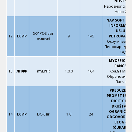
NOVI SAD
Народног фронт
Нови Сад
NAV SOFT DO
INFORMATI
USLUGE
SKY POS esir
12
ЕСИР
9
145
PETROVARA
osnovni
Округићева 17
Петроварадин,
Сад
MYOFFICE 
PANČEVO
13
ЛПФР
myLPFR
1.0.0
164
Краља Мила
Обреновића 3
Панчево
PREDUZEĆE 
PROMET I US
DIGIT GRO
DRUŠTVO 
OGRANIČEN
14
ЕСИР
DG-Esir
1.0
24
ODGOVORNOŠ
BEOGRAD
(ČUKARICA