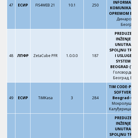
INFORMACI
47
ЕСИР
FIS4WEB 21
10.1
250
KOMUNIKACI
OPREMOM BEO
Динарска 1
Београд
PREDUZEĆE 
INŽENJERIN
UNUTRAŠNJU
SPOLJNU TRG
48
ЛПФР
ZetaCube PFR
1.0.0.0
187
I USLUGE Z
SYSTEM DO
BEOGRAD (VRA
Голсвордијев
Београд, Вра
TIM CODE-POS
SOFTVER d.o
49
ЕСИР
TiMKasa
3
284
Beograd-Gro
Мокролушка 2
Калуђерица, Бе
PREDUZEĆE 
INŽENJERIN
UNUTRAŠNJU
SPOLJNU TRG