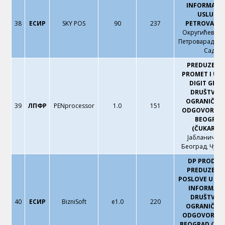
INFORMATI
USLUGE
38
ЕСИР
SKY POS
90
237
PETROVARA
Округићева 17
Петроварадин,
Сад
PREDUZEĆE 
PROMET I US
DIGIT GRO
DRUŠTVO 
OGRANIČEN
39
ЛПФР
PENprocessor
1.0
151
ODGOVORNOŠ
BEOGRAD
(ČUKARICA
Јабланичка 
Београд, Чука
DP PRODUC
PREDUZEĆE 
POSLOVE U OB
INFORMATI
DRUŠTVO 
40
ЕСИР
BizniSoft
e1.0
220
OGRANIČEN
ODGOVORNO
BEOGRAD (VRA