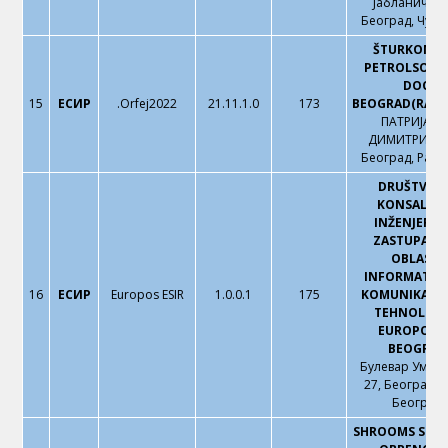
Јабланичка 
Београд, Чука
ŠTURKOMER
PETROLSOFT 
DOO
15
ЕСИР
.Orfej2022
21.11.1.0
173
BEOGRAD(RAKO
ПАТРИЈАРХ
ДИМИТРИЈА 1
Београд, Рако
DRUŠTVO 
KONSALTI
INŽENJERING
ZASTUPANJE
OBLASTI
INFORMATIČK
16
ЕСИР
Europos ESIR
1.0.0.1
175
KOMUNIKACI
TEHNOLOGI
EUROPOS 
BEOGRAD
Булевар Уметн
27, Београд, 
Београд
SHROOMS SOF