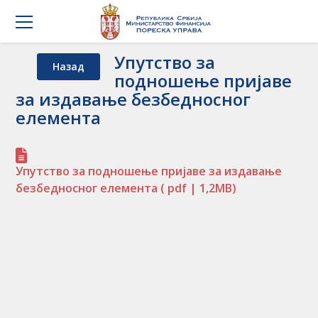
Упутство за
Назад
подношење пријаве
за издавање безбедносног
елемента
Упутство за подношење пријаве за издавање
безбедносног елемента
( pdf | 1,2MB)