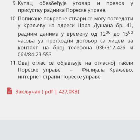
Купац обезбеђује утовар и превоз у
присуству радника Пореске управе.
Пописане покретне ствари се могу погледати
у Краљеву на адреси Цара Душана бр. 41,
00
00
радним данима у времену од 12
до 15
часова уз претходни договор са лицем за
контакт на број телефона 036/312-426 и
064/84-23-553.
Овај оглас се објављује на огласној табли
Пореске управе – Филијала Краљево,
интернет страни Пореске управе.
Закључак
( pdf | 427,0KB)