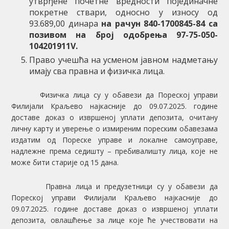
утврђене почетне вредности појединачне
покретне ствари, односно у износу од
93.689,00 динара
на рачун
840-1700845-84
са
позивом на број одобрења
97-75-050-
104201911
V.
Право учешћа на усменом јавном надметању
имају сва правна и физичка лица.
Физичка лица су у обавези да Пореској управи
Филијали Краљево најкасније до 09.07.2025. године
доставе доказ о извршеној уплати депозита, очитану
личну карту и уверење о измиреним пореским обавезама
издатим од Пореске управе и локалне самоуправе,
надлежне према седишту – пребивалишту лица, које не
може бити старије од 15 дана.
Правна лица и предузетници су у обавези да
Пореској управи Филијали Краљево најкасније до
09.07.2025. године доставе доказ о извршеној уплати
депозита, овлашћење за лице које ће учествовати на