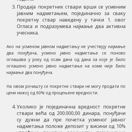
Продаја покретних ствари врши се усменим
јавним надметањем, појединачно за сваку
покретну ствар наведену у тачки 1. овог
Огласа и подразумева најмање два активна
учесника.
Ако на усменом јавном надметању не учествују најмање
два понуђача, усмено јавно надметање се поново
оглашава у року од осам дана од дана за које је било
оглашено усмено јавно надметање на коме није било
најмање два понуђача.
На овом рочишту се покретне ствари не могу продати по
цени нижој од 60% од процењене вредности.
Уколико је појединачна вредност покретне
ствари већа од 200.000,00 динара, понуђачи
су дужни да пре почетка усменог јавног
надметања положе депозит у висини од 10%