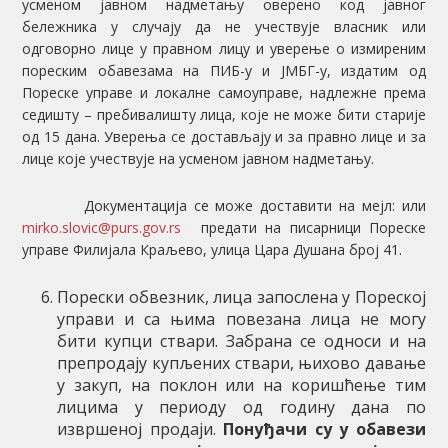
усменом јавном надметању оверено код јавног
бележника у случају да не учествује власник или
одговорно лице у правном лицу и уверење о измиреним
пореским обавезама на ПИБ-у и ЈМБГ-у, издатим од
Пореске управе и локалне самоуправе, надлежне према
седишту – пребивалишту лица, које не може бити старије
од 15 дана. Уверења се достављају и за правно лице и за
лице које учествује на усменом јавном надметању.
Документација се може доставити на мејл:
или
mirko.slovic@purs.gov.rs
предати на писарници Пореске
управе Филијала Краљево, улица Цара Душана број 41.
Порески обвезник, лица запослена у Пореској
управи и са њима повезана лица не могу
бити купци ствари. Забрана се односи и на
препродају купљених ствари, њихово давање
у закуп, на поклон или на коришћење тим
лицима у периоду од годину дана по
извршеној продаји.
Понуђачи су у обавези