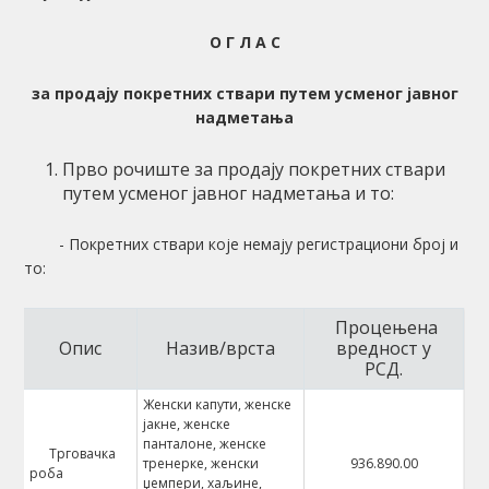
О Г Л А С
за продају покретних ствари путем усменог јавног
надметања
Прво рочиште за продају покретних ствари
путем усменог јавног надметања и то:
- Покретних ствари које немају регистрациони број и
то:
Процењена
Опис
Назив/врста
вредност у
РСД.
Женски капути, женске
јакне, женске
панталоне, женске
Трговачка
тренерке, женски
936.890.00
роба
џемпери, хаљине,