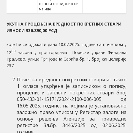
женски сакои, женске
мајице
УКУПНА ПРОЦЕЊЕНА ВРЕДНОСТ ПОКРЕТНИХ СТВАРИ
ИЗНОСИ
936.890,00
РСД
кoje ће се одржати дана 10.07.2025. године са почетком у
00
12
часова у просторијама Пореске управе Филијала
Краљево, улица Трг Јована Сарића бр. 1, број канцеларијe
237.
Почетна вредност покретних ствари из тачке
1. огласа утврђена је записником о попису,
процени, и заплени покретних ствари број
050-433-01-15171/2024-2100-006-005 од
16.05.2025. године, на којима је установљено
заложно право уписом у Регистар залоге на
основу решења Агенције за привредне
регистре Зл.бр. 3446/2025 од 02.06.2025.
године.