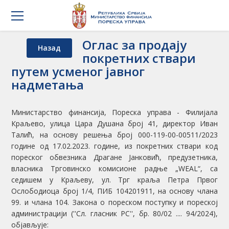
Оглас за продају
Назад
покретних ствари
путем усменог јавног
надметања
Министарство финансија, Пореска управа - Филијала
Краљево, улица Цара Душана број 41, директор Иван
Талић, на основу решења број 000-119-00-00511/2023
године од 17.02.2023. године, из покретних ствари код
пореског обвезника Драгане Јанковић, предузетника,
власника Трговинско комисионе радње „WEAL“, са
седишем у Краљеву, ул. Трг краља Петра Првог
Ослободиоца број 1/4, ПИБ 104201911, на основу члана
99. и члана 104. Закона о пореском поступку и пореској
aдминистрацији (''Сл. гласник РС'', бр. 80/02 .... 94/2024),
објављује: