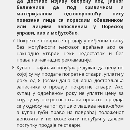
да доставе изјаву оверену код јавног
бележника да под кривичном и
материјалном одговорношћу нису
повезана лица са пореским обвезником
или лицима запосленим у Пореској
управи, као и међусобно.
Покретне ствари се продају у виђеном стању
без могућности њиховог враћања ако се
накнадно утврди неки недостатак и без
права на накнадне рекламације.
Купац - најбољи понуђач је дужан да цену по
којој су му продате покретне ствари, уплати у
року од 8 (осам) дана од дана достављања
записника о продаји покретне ствари. Ако
купац у одређеном року не уплати цену за
коју су му покретне ствари продате, продаја
се у односу на тог купца оглашава неважећом
а купац губи право на повраћај положеног
депозита и не може бити понуђач у даљем
поступку продаје те ствари.