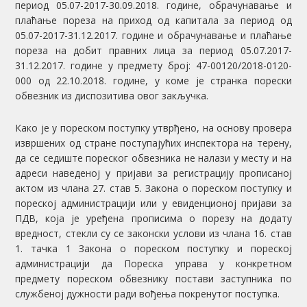
период 05.07-2017-30.09.2018. године, обрачунавање и
плаћање пореза на приход од капитала за период од
05.07-2017-31.12.2017. године и обрачунавање и плаћање
пореза на добит правних лица за период 05.07.2017-
31.12.2017. године у предмету број: 47-00120/2018-0120-
000 од 22.10.2018. године, у коме је странка порески
обвезник из диспозитива овог закључка.
Како је у пореском поступку утврђено, на основу провера
извршених од стране поступајућих инспектора на терену,
да се седиште пореског обвезника не налази у месту и на
адреси наведеној у пријави за регистрацију прописаној
актом из члана 27. став 5. Закона о пореском поступку и
пореској администрацији или у евиденционој пријави за
ПДВ, која је уређена прописима о порезу на додату
вредност, стекли су се законски услови из члана 16. став
1. тачка 1 Закона о пореском поступку и пореској
администрацији да Пореска управа у конкретном
предмету пореском обвезнику постави заступника по
службеној дужности ради вођења покренутог поступка.