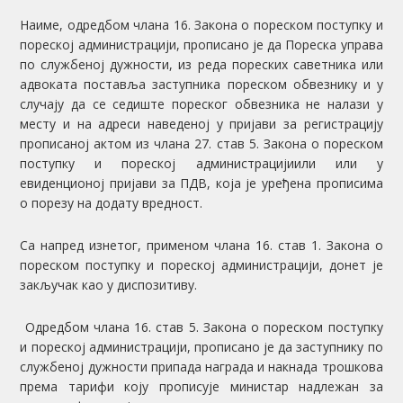
Наиме, одредбом члана 16. Закона о пореском поступку и
пореској администрацији, прописано је да Пореска управа
по службеној дужности, из реда пореских саветника или
адвоката поставља заступника пореском обвезнику и у
случају да се седиште пореског обвезника не налази у
месту и на адреси наведеној у пријави за регистрацију
прописаној актом из члана 27. став 5. Закона о пореском
поступку и пореској администрацијиили или у
евиденционој пријави за ПДВ, која је уређена прописима
о порезу на додату вредност.
Са напред изнетог, применом члана 16. став 1. Закона о
пореском поступку и пореској администрацији, донет је
закључак као у диспозитиву.
Одредбом члана 16. став 5. Закона о пореском поступку
и пореској администрацији, прописано је да заступнику по
службеној дужности припада награда и накнада трошкова
према тарифи коју прописује министар надлежан за