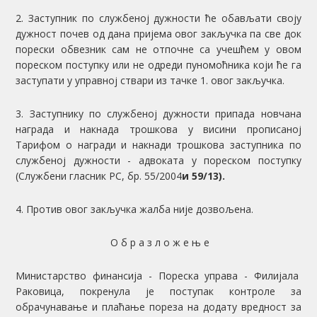
2. Заступник по службеној дужности ће обављати своју
дужност почев од дана пријема овог закључка па све док
порески обвезник сам не отпочне са учешћем у овом
пореском поступку или не одреди пуномоћника који ће га
заступати у управној ствари из тачке 1. овог закључка.
3. Заступнику по службеној дужности припада новчана
награда и накнада трошкова у висини прописаној
Тарифом о награди и накнади трошкова заступника по
службеној дужности - адвоката у пореском поступку
(Службени гласник РС, бр. 55/2004
и
59/13
)
.
4. Против овог закључка жалба није дозвољена.
О б р а з л о ж е њ е
Министарство финансија - Пореска управа - Филијала
Раковица, покренула је поступак контроле за
обрачунавање и плаћање пореза на додату вредност за