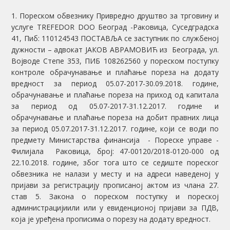
1. Пореском обвезнику Привредно друштво за трговину и
услуге TREFEDOR DOO Београд -Раковица, Суседградска
41, Пиб: 110124543 ПОСТАВЉА се заступник по службеној
дужности – адвокат ЈАКОВ АВРАМОВИЋ из Београда, ул.
Војводе Степе 353, ПИБ 108262560 у пореском поступку
контроле обрачунавање и плаћање пореза на додату
вредност за период 05.07-2017-30.09.2018. године,
обрачунавање и плаћање пореза на приход од капитала
за период од 05.07-2017-31.12.2017. године и
обрачунавање и плаћање пореза на добит правних лица
за период 05.07.2017-31.12.2017. године, који се води по
предмету Министарства финансија - Пореске управе -
Филијала Раковица, број: 47-00120/2018-0120-000 од
22.10.2018. године, због тога што се седиште пореског
обвезника не налази у месту и на адреси наведеној у
пријави за регистрацију прописаној актом из члана 27.
став 5. Закона о пореском поступку и пореској
администрацијиили или у евиденционој пријави за ПДВ,
која је уређена прописима о порезу на додату вредност.