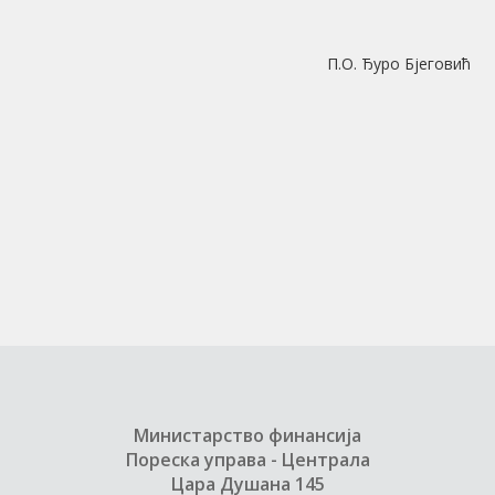
П.О. Ђуро Бјеговић
Министарство финансија
Пореска управа - Централа
Цара Душана 145