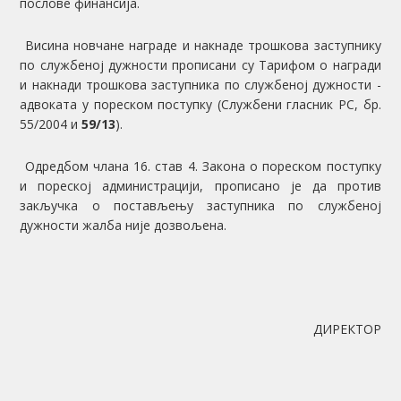
послове финансија.
Висина новчане награде и накнаде трошкова заступнику
по службеној дужности прописани су Тарифом о награди
и накнади трошкова заступника по службеној дужности -
адвоката у пореском поступку (Службени гласник РС, бр.
55/2004 и
59/13
).
Одредбом члана 16. став 4. Закона о пореском поступку
и пореској администрацији, прописано је да против
закључка о постављењу заступника по службеној
дужности жалба није дозвољена.
ДИРЕКТОР