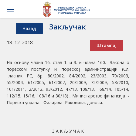
Закључак
Назад
18. 12. 2018.
Штампај
На основу члана 16. став 1. и 3. и члана 160. Закона о
пореском поступку и пореској администрацији (Сл.
гласник РС, бр. 80/2002, 84/2002, 23/2003, 70/2003,
55/2004, 61/2005, 61/2007, 20/2009, 72/2009, 53/2010,
101/2011, 2/2012, 93/2012, 47/13, 108/13, 68/14, 105/14,
112/15, 15/16, 108/16 и 30/18) , Министарство финансија -
Порескa управa - Филијала Раковица, доноси:
З А К Љ У Ч А К