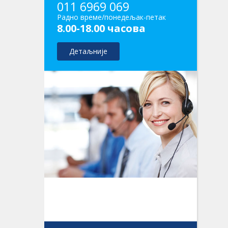
011 6969 069
Радно време/понедељак-петак
8.00-18.00 часова
Детаљније