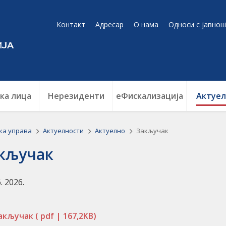
Контакт
Адресар
О нама
Односи с јавнош
ка лица
Нерезиденти
еФискализација
Актуел
ка управа
Актуелности
Актуелно
Закључак
кључак
6. 2026.
акључак
( pdf | 167,2KB)