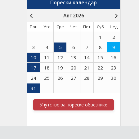
Порески календар
Авг 2026
Пон
Уто
Сре
Чет
Пет
Суб
Нед
1
2
3
4
5
6
7
8
9
10
11
12
13
14
15
16
17
18
19
20
21
22
23
24
25
26
27
28
29
30
31
Упутство за пореске обвезнике