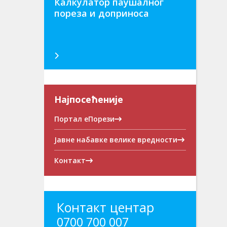
Калкулатор паушалног
пореза и доприноса
Најпосећеније
Портал еПорези
Јавне набавке велике вредности
Контакт
Контакт центар
0700 700 007