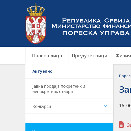
Правна лица
Предузетници
Физич
Актуелно
Порес
Јавна продаја покретних и
За
непокретних ствари
16. 0
Конкурси
З