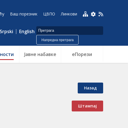
ћу
Ваш порезник
ЦВПО
Линкови
Srpski
English
Напредна претрага
ности
Jавне набавке
еПорези
Назад
Штампај