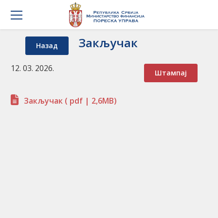
Закључак
Назад
12. 03. 2026.
Штампај
Закључак
( pdf | 2,6MB)