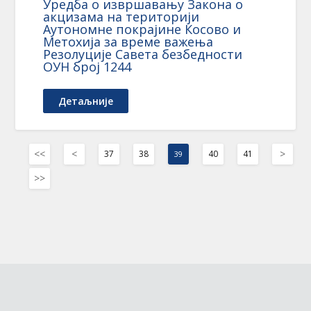
Уредба о извршавању Закона о
акцизама на територији
Аутономне покрајине Косово и
Метохија за време важења
Резолуције Савета безбедности
ОУН број 1244
Детаљније
<<
<
>
37
38
40
41
39
>>