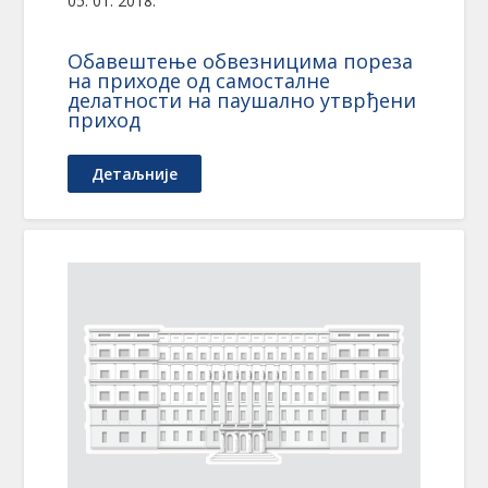
05. 01. 2018.
Обавештење обвезницима пореза
на приходе од самосталне
делатности на паушално утврђени
приход
Детаљније