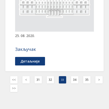
25. 08. 2020.
Закључак
Детаљније
<<
<
>
31
32
34
35
33
>>