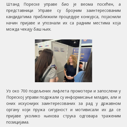
Штанд Пореске управе био је веома посећен, а
представници Управе су бројним заинтересованим
кандидатима приближили процедуре конкурса, појаснили
начин пријаве и упознали их са радним местима која
можда чекају баш њих.
Уз око 700 подељених лифлета промотери и запослени у
Пореској управи подржали су информисање младих, али и
оних искуснијих заинтересованих за рад у државном
органу који пружа сигурност и мотивисали их да се
пријаве уколико њихова струка одговара траженим
позицијама.