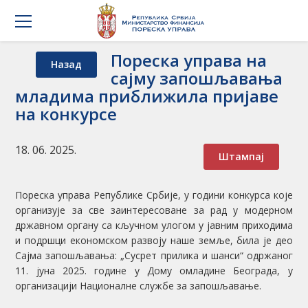
Пореска управа на
Назад
сајму запошљавања
младима приближила пријаве
на конкурсе
18. 06. 2025.
Штампај
Пореска управа Републике Србије, у години конкурса које
организује за све заинтересоване за рад у модерном
државном органу са кључном улогом у јавним приходима
и подршци економском развоју наше земље, била је део
Сајма запошљавања: „Сусрет прилика и шанси“ одржаног
11. јуна 2025. године у Дому омладине Београда, у
организацији Националне службе за запошљавање.