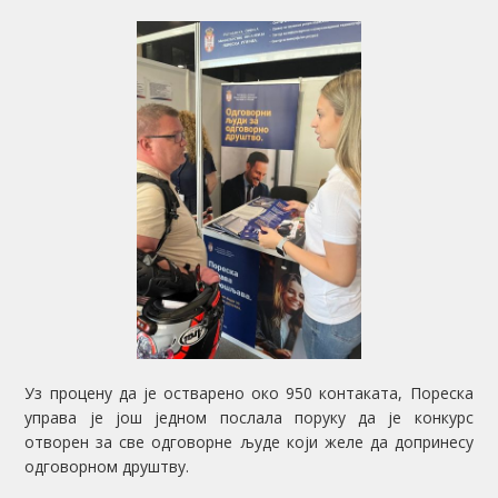
Уз процену да је остварено око 950 контаката, Пореска
управа је још једном послала поруку да је конкурс
отворен за све одговорне људе који желе да допринесу
одговорном друштву.