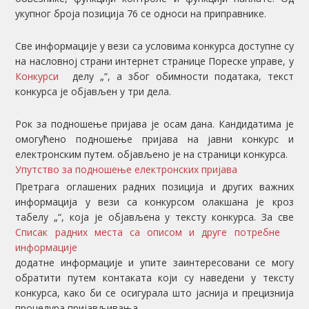
укупног броја позиција 76 се односи на приправнике.
Све информације у вези са условима конкурса доступне су
на насловној страни интернет странице Пореске управе, у
Конкурси
делу „
“, а због обимности података, текст
конкурса је објављен у три дела.
Рок за подношење пријава је осам дана. Кандидатима је
омогућено подношење пријава на јавни конкурс и
електронским путем.
објављено је на страници конкурса.
Упутство за подношење електронских пријава
Претрага оглашених радних позиција и других важних
информација у вези са конкурсом олакшана је кроз
табелу „
“, која је објављена у тексту конкурса. За све
Списак радних места са описом и друге потребне
информације
додатне информације и упите заинтересовани се могу
обратити путем контаката који су наведени у тексту
конкурса, како би се осигурала што јаснија и прецизнија
процедура пријављивања.