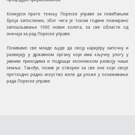
Конкурси прате тежњу Пореске управе за повећањем
броја запослених, због чега је током године планирано
запошљавање 1000 нових колега, за све области од
значаја за рад Пореске управе.
Позивамо све младе људе да своју каријеру започну и
развијају у државном органу који има кључну улогу у
јавним приходима и подршци економском развоју наше
земље. Такође, позив је отворен за све оне који своје
претходно радно искуство желе да уложе у оснаживање
рада Пореске управе.