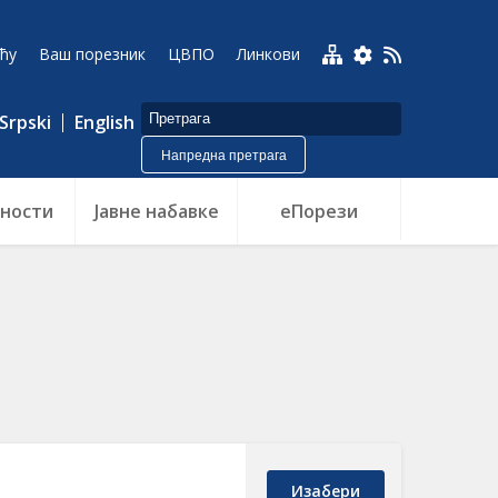
ћу
Ваш порезник
ЦВПО
Линкови
Srpski
English
Напредна претрага
ности
Jавне набавке
еПорези
Изабери