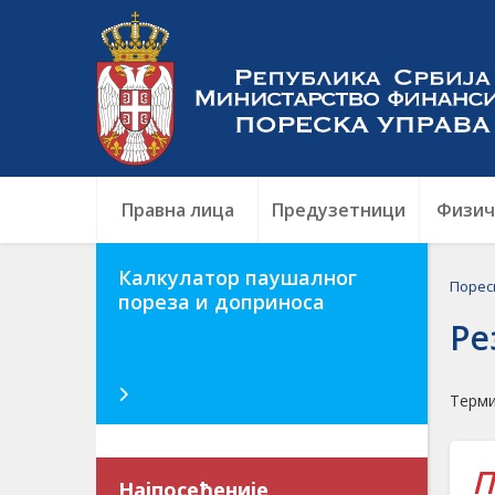
Правна лица
Предузетници
Физич
Калкулатор паушалног
Порес
пореза и доприноса
Ре
Терми
П
Најпосећеније