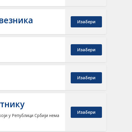
везника
Изабери
Изабери
Изабери
утнику
Изабери
који у Републици Србији нема