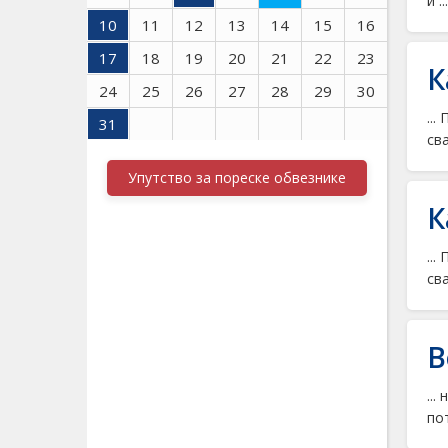
и ...
10
11
12
13
14
15
16
17
18
19
20
21
22
23
К
24
25
26
27
28
29
30
..
31
сва
Упутство за пореске обвезнике
К
..
сва
В
..
пот