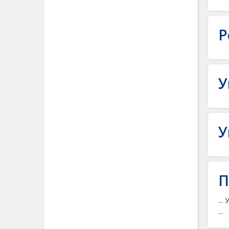
Р
У
У
П
..
...