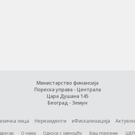
Министарство финансија
Пореска управа - Централа
Цара Душана 145
Београд - Земун
изичка лица
Нерезиденти
еФискализација
Актуелн
дресар
О нама
Односи с јавношћу
Ваш порезник
ЦВП