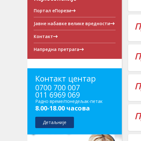
Портал еПорези
П
Јавне набавке велике вредности
Контакт
Напредна претрага
П
Контакт центар
П
0700 700 007
011 6969 069
Радно време/понедељак-петак
8.00-18.00 часова
П
Детаљније