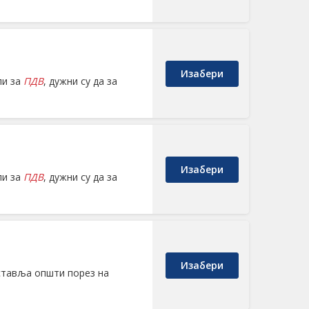
Изабери
ли за
ПДВ
, дужни су да за
Изабери
ли за
ПДВ
, дужни су да за
Изабери
ставља општи порез на