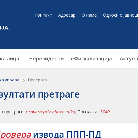
Контакт
Адресар
О нама
Односи с јавнош
ка лица
Нерезиденти
еФискализација
Актуел
ка управа
Претрага
зултати претраге
н претраге:
provera pdv obaveznika
, Погодака:
1640
ровера
извода ППП-ПД