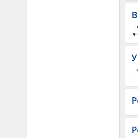
В
..
пр
У
...
...
Р
Р