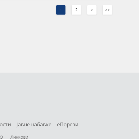
>
>>
2
1
ости
Jавне набавке
еПорези
О
Линкови