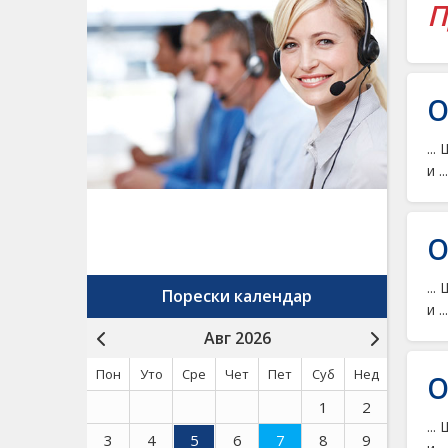
П
О
...
и ...
О
...
Порески календар
и ...
Авг 2026
Пон
Уто
Сре
Чет
Пет
Суб
Нед
О
1
2
...
3
4
5
6
7
8
9