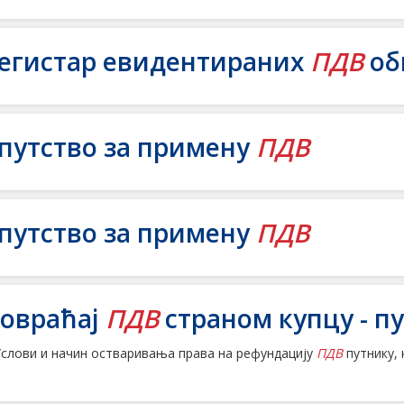
егистар евидентираних
ПДВ
об
путство за примену
ПДВ
путство за примену
ПДВ
овраћај
ПДВ
страном купцу - п
. Услови и начин остваривања права на рефундацију
ПДВ
путнику, 