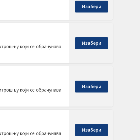
Изабери
Изабери
отрошњу који се обрачунава
Изабери
отрошњу који се обрачунава
Изабери
отрошњу који се обрачунава