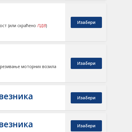
Изабери
ност (или скраћено
ПДВ
)
Изабери
орезивање моторних возила
везника
Изабери
везника
Изабери