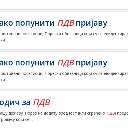
ако попунити
ПДВ
пријаву
. Поштовани посетиоци, Порески обвезници који су се евидентира
ки ...
ако попунити
ПДВ
пријаву
. Поштовани посетиоци, Порески обвезници који су се евидентира
ки ...
одич за
ПДВ
. нашу државу. Порез на додату вредност (или скраћено
ПДВ
) пред
рошњу који се ...