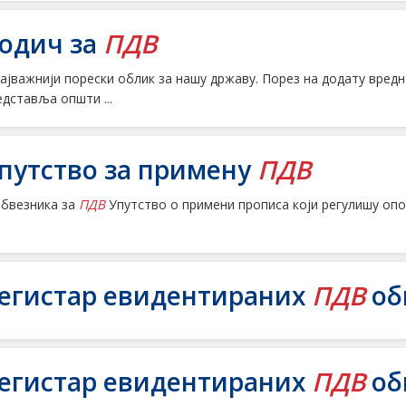
одич за
ПДВ
. најважнији порески облик за нашу државу. Порез на додату вред
едставља општи ...
путство за примену
ПДВ
 обвезника за
ПДВ
Упутство о примени прописа који регулишу оп
егистар евидентираних
ПДВ
об
егистар евидентираних
ПДВ
об