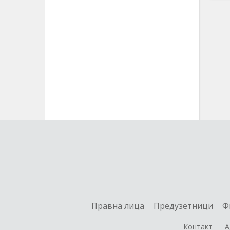
Правна лица
Предузетници
Ф
Контакт
А