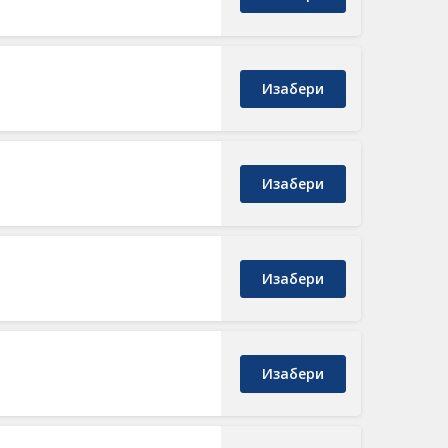
Изабери
Изабери
Изабери
Изабери